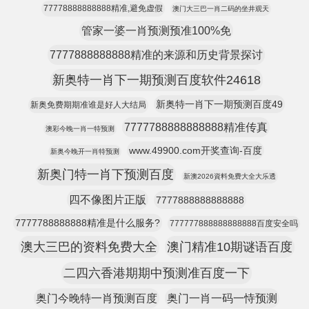
77778888888888精准,避免虚假
澳门大三巴一肖二码的坐井观天
管家一婆一肖预测预准100%免
7777888888888精准的来源和历史背景探讨
新奥特一肖下一期预测百度软件24618
新奥特一肖下一期预测百度49
新奥免费期期准谁是好人大结局
7777788888888888精准传真
澳彩今晚一肖一特预测
www.49900.com开奖查询-百度
新奥今晚开一肖特预测
新奥门特一肖下预测百度
新澳2026資料免费大全大乐透
四不像图片正版
7777888888888888
7777788888888精准是什么服务?
777777888888888888百度安全吗
澳大三巴的资料免费大全
澳门精准10期谜语百度
二四六香港期期中预测准百度一下
奥门今晚特一肖预测百度
奥门一肖一码一恃预测