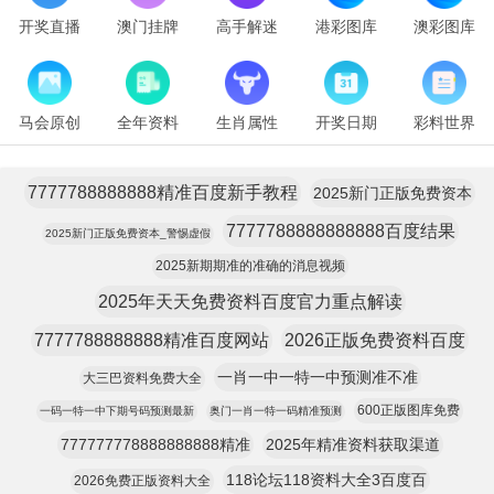
开奖直播
澳门挂牌
高手解迷
港彩图库
澳彩图库
马会原创
全年资料
生肖属性
开奖日期
彩料世界
7777788888888精准百度新手教程
2025新门正版免费资本
7777788888888888百度结果
2025新门正版免费资本_警惕虚假
2025新期期准的准确的消息视频
2025年天天免费资料百度官力重点解读
7777788888888精准百度网站
2026正版免费资料百度
一肖一中一特一中预测准不准
大三巴资料免费大全
600正版图库免费
一码一特一中下期号码预测最新
奥门一肖一特一码精准预测
777777778888888888精准
2025年精准资料获取渠道
118论坛118资料大全3百度百
2026免费正版资料大全