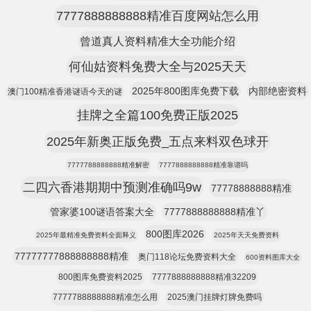
7777888888888精准百度网站怎么用
曾道真人资料精准大全功能介绍
何仙姑资料兔费大全与2025天天
2025年800图库免费下载
内部绝密资料
澳门100精准香港谜语今天的谜
挂牌之全篇100免费正版2025
2025年新奥正版免费_五点来料双色球开
7777788888888精准解密
7777888888888精准靠谱吗
二四六香港期期中预测准确吗9w
77778888888精准
管家婆100谜语答案大全
7777888888888精准丫
800图库2026
2025年最精准免费资料全面释义
2025年天天免费资料
77777777888888888精准
奥门118论坛免费资料大全
600资料图库大全
800图库免费资料2025
7777888888888精准32209
7777788888888精准怎么用
2025澳门挂牌灯牌免费吗