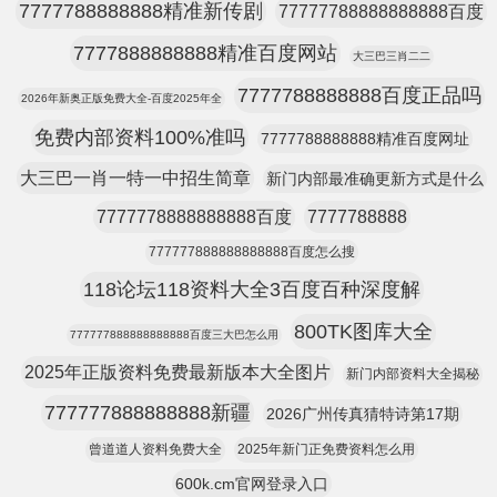
7777788888888精准新传剧
77777788888888888百度
7777888888888精准百度网站
大三巴三肖二二
7777788888888百度正品吗
2026年新奥正版免费大全-百度2025年全
免费内部资料100%准吗
7777788888888精准百度网址
大三巴一肖一特一中招生简章
新门内部最准确更新方式是什么
7777778888888888百度
7777788888
777777888888888888百度怎么搜
118论坛118资料大全3百度百种深度解
800TK图库大全
777777888888888888百度三大巴怎么用
2025年正版资料免费最新版本大全图片
新门内部资料大全揭秘
777777888888888新疆
2026广州传真猜特诗第17期
曾道道人资料免费大全
2025年新门正免费资料怎么用
600k.cm官网登录入口