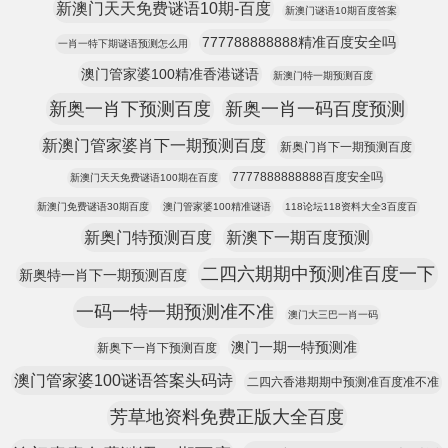
新澳门天天免费谜语10期-百度
新澳门谜语10期百度答案
777788888888精准百度安全吗
一肖一特下期谜语预测怎么用
澳门管家婆100精准香港谜语
新澳门特一期预测百度
新奥一肖下预测百度
新奥一肖一码百度预测
新澳门管家婆肖下一期预测百度
新奥门肖下一期预测百度
7777888888888百度安全吗
新澳门天天免费谜语100期在百度
新澳门免费谜语30期百度
澳门管家婆100精准谜语
118论坛118资料大全3百度百
新奥门特预测百度
新澳下一期百度预测
二四六期期中预测准百度一下
新奥特一肖下一期预测百度
一码一特一期预测准不准
澳门大三巴一肖一码
澳门一期一特预测准
新奥下一肖下预测百度
澳门管家婆100谜语答案头码诗
二四六香港期期中预测准百度准不准
芳草地资料免费正版大全百度