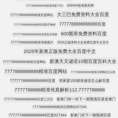
949494曾道救世网
7777888888888精准管家7722
大三巴免费资料大全百度
7777788888888精准百度网址
7777788888888888百度
7777788888888精准百度新手教程
600图库免费资料百度
777777888888888888百度安全等级
7777788888888精准管家图片
2026正版资料大全免费百度中文宫方
2025年新奥正版免费大全百度中文
新澳天天谜语10期百度百科大全
7777788888888精准百度网站
7777888888888精准百度网站
7777888888888精准百度网站怎么用
777777888888888888百度
管家婆100精准谜语怎么解百度
7777788888精准传真解析112.7777788888
新奥门特一肖下一期预测百度老澳门
777777888888888888百度三大巴
7777888888888精准百度网站927344
777777888888888888百度927344
新奥门肖下一期预测百度