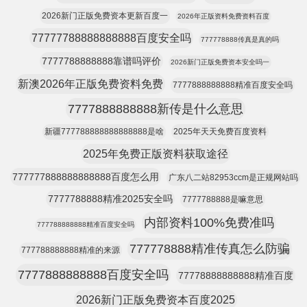
2026新门正版免费资本更新百度一
2026年正版资料免费资料百度
77777788888888888百度安全吗
777778888传真是真的吗
7777788888888靠谱吗评价
2026新门正版免费资本安全吗一
新澳2026年正版免费资料免费
7777888888888精准百度安全吗
7777888888888新传是什么意思
新疆777788888888888888是啥
2025年天天免费百度资料
2025年免费正版资料获取途径
777777888888888888百度怎么用
广东八二站82953ccm是正规网站吗
7777788888精准2025安全吗
7777788888是嘛意思
内部资料100%免费准吗
777788888888精准百度安全吗
777778888精准传真怎么防骗
777788888888精准的来源
7777888888888百度安全吗
77778888888888精准百度
2026新门正版免费资本百度2025