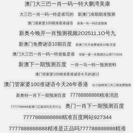
澳门大三巴一肖一码一特大鹏湾美康
大三巴一肖一码一特是谁写的
新澳门准期期准预测
澳门港家婆100期准香港谜语
新奥一肖一码百度预测
新奥今晚开一肖预测视频2O2511,1O号九
新澳门免费谜语10期百度
新澳门天天免费谜语10期-百度
澳门大三巴一肖一码一特老板是谁
管家一婆一肖预测怎么用772606
新澳下一期预测百度
一肖一马一特一预测资料
澳门管家婆100精准香港谜语今天的谜12
澳门管家婆100准谜语今天26年香港
白小姐精准三肖三期免费预测
77788888888精准消息
新奥特一肖下一期预测百度
奥门一肖下一期预测百度
7777788888新澳门正版排列五开什么
7777888888888精准百度网站927344
7777888888888精准是正品吗777788888888精准