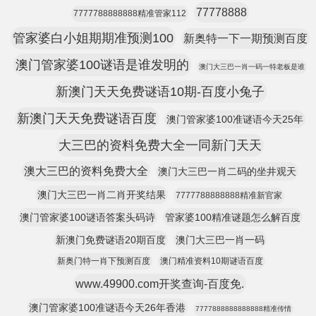
77778888
7777788888888精准管家112
管家婆白小姐期期准预测100
新奥特一下一期预测百度
澳门管家婆100谜语是谁发明的
澳门大三巴一肖一码一特老板是谁
新澳门天天免费谜语10期-百度小兔子
新澳门天天免费谜语百度
澳门管家婆100准谜语今天25年
大三巴的资料免费大全一同新门天天
澳大三巴的资料免费大全
澳门大三巴一肖二码的坐井观天
澳门大三巴一肖二肖开奖结果
7777788888888精准新官家
澳门管家婆100谜语答案头码诗
管家婆100精准谜题怎么解百度
新澳门免费谜语20期百度
澳门大三巴一肖一码
新奥门特一肖下预测百度
澳门精准资料10期谜语百度
www.49900.com开奖查询-百度免.
澳门管家婆100准谜语今天26年香港
7777888888888888精准传情