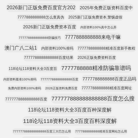
2026新门正版免费百度官方202
2025年免费正版资料百度中
7777888888888怎么查真伪
2025新门正版免费资本,警惕虚假
2026新门正版免费资本百度
内部资料100%真中怎么弄
7777888888888来电干嘛
7777788888888888防骗技巧
澳门广八二站1
内部资料100%准吗
7777788888888精准百度新手教程
7777788888888888百度结果
2026正版免费资料百度
7777788888精准防骗靠谱吗
118论坛118资料大全3百度百
7777788888888百度正品吗
内部资料最准100%准吗
77777788888888888百度
7777788888888精准百度网址
免费内部资料100%准吗
2026正版资料免费百度
777777888888888888百度怎么搜
7777778888888888百度
118论坛118资料大全3百度百种深度解
118论坛118资料大全3百度百料深度解
777777888888888888百度三大巴怎么用
7777888888888精准百度网站怎么用