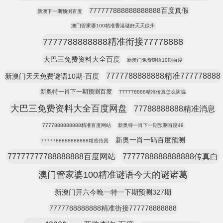
777777888888888888百度真假
新澳下一期预测百度
澳门管家婆100精准香港谜好天天徐州
7777788888888精准衔接77778888
大巴三免费资料大全百度
新澳门免费谜语10期百度
7777788888888精准777778888
新澳门天天免费谜语10期-百度
新奥特一肖下一期预测百度
777778888精准传真怎么防骗
大巴三免费资料大全百度网盘
77788888888精准消息
7777888888888精准百度网站
新奥特一肖下一期预测百度49
新奥一肖一码百度预测
7777788888888888精准传真
77777777788888888百度网站
7777788888888888传真白
澳门管家婆100精准谜语今天的谜诸葛
新澳门开六今晚一特一下期预测327期
7777788888888精准街接777778888888