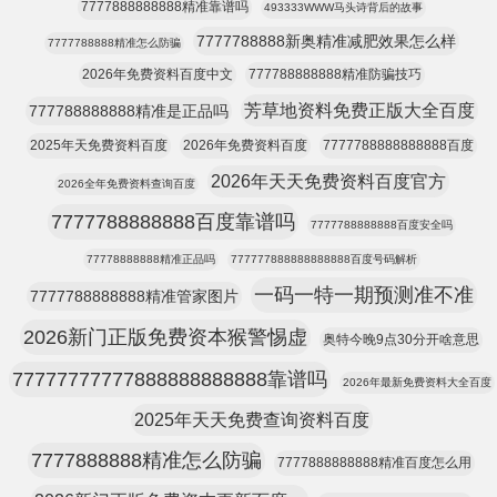
7777888888888精准靠谱吗
493333WWW马头诗背后的故事
7777788888新奥精准减肥效果怎么样
7777788888精准怎么防骗
2026年免费资料百度中文
777788888888精准防骗技巧
芳草地资料免费正版大全百度
777788888888精准是正品吗
2025年天免费资料百度
2026年免费资料百度
7777788888888888百度
2026年天天免费资料百度官方
2026全年免费资料查询百度
7777788888888百度靠谱吗
7777788888888百度安全吗
77778888888精准正品吗
777777888888888888百度号码解析
一码一特一期预测准不准
7777788888888精准管家图片
2026新门正版免费资本猴警惕虚
奥特今晚9点30分开啥意思
77777777777888888888888靠谱吗
2026年最新免费资料大全百度
2025年天天免费查询资料百度
7777888888精准怎么防骗
7777888888888精准百度怎么用