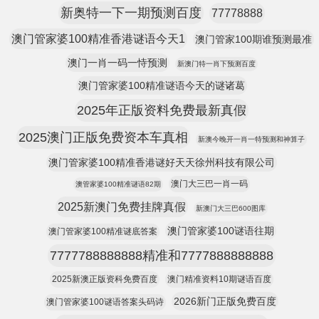
新奥特一下一期预测百度
77778888
澳门管家婆100精准香港谜语今天1
澳门管家100期谁预测最准
澳门一肖一码一恃预测
新澳门特一肖下预测百度
澳门管家婆100精准谜语今天的谜诸葛
2025年正版资料免费最新真假
2025澳门正版免费资本车真相
新澳今晚开一肖一特预测和神算子
澳门管家婆100精准香港谜好天天徐州科技有限公司
澳门大三巴一肖一码
澳管家婆100精准谜语82期
2025新澳门免费挂牌真假
新澳门大三巴600图库
澳门管家婆100谜语往期
澳门管家婆100精准谜底答案
7777788888888精准和7777888888888
2025新澳正版资科免费百度
澳门精准资料10期谜语百度
2026新门正版免费百度
澳门管家婆100谜语答案头码诗