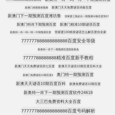
新澳门天天免费谜语诗曲百度
新澳门准期期准预测
新澳门下一期预测百度潍坊鲁
管家婆三期必出一期预测今晚百度管67
新澳门特肖下期预测百度
新澳门精准10期谜语百度
管家婆100精准谜语怎么解百度你全家
新奥特一肖一码一特一中期预测百度
777777888888888888百度安全等级
新奥特一肖下一期预测百度跟新奥免
7777788888888精准百度新手教程
新澳门天天免费谜语四七百度
新澳天天谜语10期百度百科大全
奥门特一期预测百度
新澳门免费谜语10期百度4
新澳天天谜语10期百度百科
新澳免费谜语10期百度
新奥特一肖下一期预测百度软件24618
大三巴免费资料大全百度
777777888888888888百度号码解析