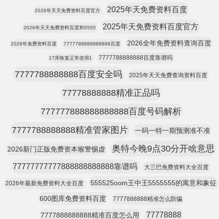
2025年天免费资料百度
2026年天天免费资料百度官方
2025年天免费资料百度官方
2026年天天免费资料百度和5555
2026全年免费资料查询百度
2026年免费资料百度
7777788888888888百度
7777788888888百度靠谱吗
17库恢复正常使用1
7777788888888百度安全吗
2025年天天免费查询资料百度
77778888888精准正品吗
777777888888888888百度号码解析
7777788888888精准管家图片
一码一特一期预测准不准
奥特今晚9点30分开啥意思
2026新门正版免费资本猴警惕虚
77777777777888888888888靠谱吗
大三巴免费资料大全百度
555525oom王中王5555555的寓意和象征
2026年最新免费资料大全百度
600图库免费资料百度
7777888888精准怎么防骗
77778888
7777888888888精准百度怎么用