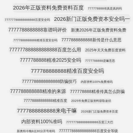
2026年正版资料免费资料百度
777778888传真是真的吗
2026新门正版免费资本安全吗一
77777788888888888百度安全吗
7777788888888靠谱吗评价
新澳2026年正版免费资料免费
7777888888888新传是什么意思
7777888888888精准百度安全吗
777777888888888888百度怎么用
2025年天天免费百度资料
7777788888精准2025安全吗
7777788888是嘛意思
777788888888精准百度安全吗
7777788888888888防骗技巧
内部资料100%免费准吗
777788888888精准的来源
777778888精准传真怎么防骗
77778888888888精准百度
2025年免费正版资料获取途径
7777888888888来电干嘛
2026新门正版免费资本百度
内部资料100%准吗
777777888888888888百度三大巴
777777888888888888百度安全等级
新奥特今晚9点30分开号有吗