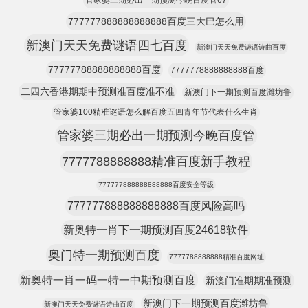
管家婆三期必出一期预测今晚百度管67
777777888888888888百度三大巴怎么用
新澳门天天免费谜语四七百度
新澳门天天免费谜语诗曲百度
77777788888888888百度
7777778888888888百度
二四六香港期期中预测准百度准不准
新澳门下一期预测百度潍坊鲁
管家婆100精准谜语怎么解百度五四青年节代表什么生肖
管家婆三期必出一期预测今晚百度管
7777788888888精准百度新手教程
777777888888888888百度安全等级
777777888888888888百度风险高吗
新奥特一肖下一期预测百度24618软件
奥门特一期预测百度
7777788888888精准百度网址
新奥特一肖一码一特一中期预测百度
新澳门准期期准预测
新澳门下一期预测百度潍坊鲁
新澳门天天免费谜语诗曲百度