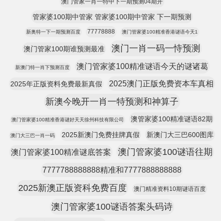
澳门管家一肖一特中下一期预测04期开
管家婆100期中管家 管家婆100期中管家 下一期预测
77778888
新奥特一下一期预测百度
澳门管家婆100精准香港谜语今天1
澳门一肖一码一恃预测
澳门管家100期谁预测最准
澳门管家婆100精准谜语今天的谜诸葛
新澳门特一肖下预测百度
2025澳门正版免费资本车真相
2025年正版资料免费最新真假
新澳今晚开一肖一特预测和神算子
澳管家婆100精准谜语82期
澳门管家婆100精准香港谜好天天徐州科技有限公司
2025新澳门免费挂牌真假
新澳门大三巴600图库
澳门大三巴一肖一码
澳门管家婆100谜语往期
澳门管家婆100精准谜底答案
7777788888888精准和7777888888888
2025新澳正版资科免费百度
澳门精准资料10期谜语百度
澳门管家婆100谜语答案头码诗