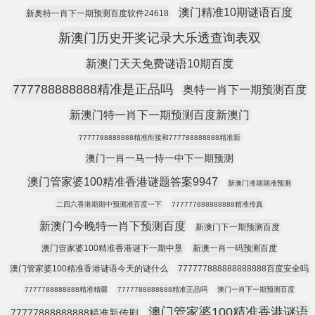
澳门精准10期谜语百度
新奥特一肖下一期预测百度软件24618
新澳门历史开奖记录大乐透查询表双
新澳门天天免费谜语10期百度
777788888888精准是正品吗
奥特一肖下一期预测百度
新澳门特一肖下一期预测百度新澳门
7777788888888精准衔接和777788888888精准新
澳门一肖一马一恃一中下一期预测
澳门管家婆100精准香港谜题答案9947
新澳门准期期准预测
二四六香港期期中预测准百度一下
777777888888888精准传真
新澳门今晚特一肖下预测百度
新澳门下一期预测百度
澳门管家婆100精准香港谜下一期中垦
新澳一肖一码预测百度
澳门管家婆100精准香港谜语今天的谜什么
777777888888888888百度安全吗
7777788888888精准精疆
7777788888888精准正品吗
澳门一肖下一期预测百度
澳门管家婆100精准香港谜语
77777888888888精准新传剧