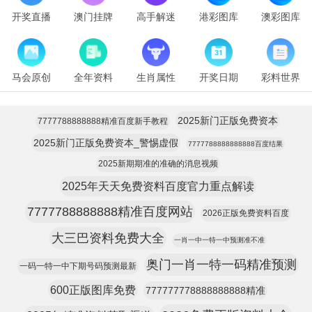
开奖直播
澳门挂牌
高手解迷
港彩图库
澳彩图库
马会原创
全年资料
生肖属性
开奖日期
彩料世界
2025新门正版免费资本
7777788888888精准百度新手教程
2025新门正版免费资本_警惕虚假
7777788888888888百度结果
2025新期期准的准确的消息视频
2025年天天免费资料百度官力重点解读
7777788888888精准百度网站
2026正版免费资料百度
大三巴资料免费大全
一肖一中一特一中预测准不准
奥门一肖一特一码精准预测
一码一特一中下期号码预测最新
600正版图库免费
777777778888888888精准