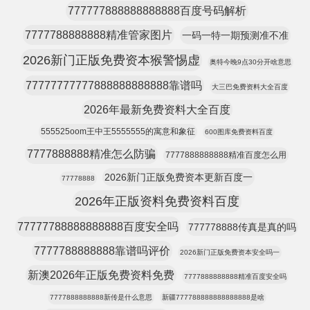
777777888888888888百度号码解析
7777788888888精准管家图片
一码一特一期预测准不准
2026新门正版免费资本猴警惕虚
奥特今晚9点30分开啥意思
77777777777888888888888靠谱吗
大三巴免费资料大全百度
2026年最新免费资料大全百度
555525oom王中王5555555的寓意和象征
600图库免费资料百度
7777888888精准怎么防骗
7777888888888精准百度怎么用
2026新门正版免费资本更新百度一
77778888
2026年正版资料免费资料百度
77777788888888888百度安全吗
777778888传真是真的吗
7777788888888靠谱吗评价
2026新门正版免费资本安全吗一
新澳2026年正版免费资料免费
7777888888888精准百度安全吗
7777888888888新传是什么意思
新疆777788888888888888是啥