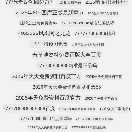
777米奇四色眼影7777
2026新门内部资料大全
广洲传真猜特诗
2026年800图库正版最新章节
800图库2026免费资料
挂牌之全篇免费资料
777788888888精准防骗技巧
4933333凤凰网之九龙
777777888888精准
一码一特预测免费
大三巴致力打造火热全网
芳草地资料免费正版大全百度
777788888888精准是正品吗
2026年天天免费资料百度官方
2025年天免费资料百度
2026年天天免费资料百度和5555
2025年天免费资料百度官方
2026年免费资料百度
7777788888888888百度
17库恢复正常使用1
2026全年免费资料查询百度
7777788888888百度靠谱吗
7777788888888百度安全吗
2025年天天免费查询资料百度
77778888888精准正品吗