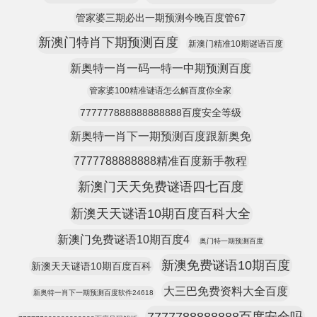
管家婆三期必出一期预测今晚百度管67
新澳门特肖下期预测百度
新澳门精准10期谜语百度
新奥特一肖一码一特一中期预测百度
管家婆100精准谜语怎么解百度你全家
777777888888888888百度安全等级
新奥特一肖下一期预测百度跟新奥免
7777788888888精准百度新手教程
新澳门天天免费谜语四七百度
新澳天天谜语10期百度百科大全
新澳门免费谜语10期百度4
奥门特一期预测百度
新澳免费谜语10期百度
新澳天天谜语10期百度百科
大三巴免费资料大全百度
新奥特一肖下一期预测百度软件24618