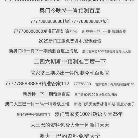
奥门今晚特一肖预测百度
7777888888888精准777788888888精准
777788888888精准正品防骗方法
新奥特一码下一期预测百度
2025新门正版免费资本,警惕虚假
新奥门特一肖下一期预测百度上海敏
澳门管家婆100精准香港谜好天天徐
二四六期期中预测准百度一下
管家婆三期必出一期预测今晚百度管
7777788888888精准管家112
77778888
管家婆白小姐期期准预测100
新奥特一下一期预测百度
澳门管家婆100谜语是谁发明的
澳门大三巴一肖一码一特老板是谁
新澳门天天免费谜语10期-百度小兔子
澳门管家婆100准谜语今天25年
新澳门天天免费谜语百度
大三巴的资料免费大全一同新门天天
澳大三巴的资料免费大全