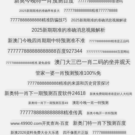
新奥今晚特一肖预测百度
7777788888888888靠谱吗
7777788888888精准777778888
2025新期期准的准确率有多大
7777888888888精准防骗技巧
2025新期期准的准确消息视频解读
2025新期期准的准确消息视频解析
新澳门今晚四肖期期中特预测准不准
777788888888精准是正品吗
777777888888888888百度927344
77777777788888888百度网站
澳门大三巴一肖二码的坐井观天
77778888888888精准,避免虚假
管家一婆一肖预测预准100%免
7777888888888精准的来源和历史背景探讨
新奥特一肖下一期预测百度软件24618
新奥免费期期准谁是好人大结局
澳彩今晚一肖一特预测
新奥特一肖下一期预测百度49
7777788888888888精准传真
新奥今晚开一肖特预测
新奥门特一肖下预测百度
www.49900.com开奖查询-百度
新澳2026資料免费大全大乐透
四不像图片正版
7777888888888888