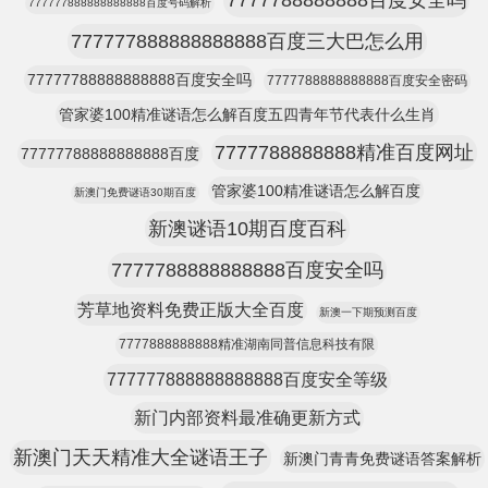
7777788888888百度安全吗
777777888888888888百度号码解析
777777888888888888百度三大巴怎么用
77777788888888888百度安全吗
7777788888888888百度安全密码
管家婆100精准谜语怎么解百度五四青年节代表什么生肖
7777788888888精准百度网址
77777788888888888百度
管家婆100精准谜语怎么解百度
新澳门免费谜语30期百度
新澳谜语10期百度百科
7777788888888888百度安全吗
芳草地资料免费正版大全百度
新澳一下期预测百度
7777888888888精准湖南同普信息科技有限
777777888888888888百度安全等级
新门内部资料最准确更新方式
新澳门天天精准大全谜语王子
新澳门青青免费谜语答案解析