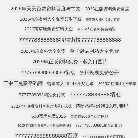
2026年天天免费资料百度与中文
2026正版资料免费百度
2025精准资料大全免费领取下载
曾道道人48449致力打造
2026芳草地免费资料大全
2025精准资料免费领取
7777788888888精准街接7777788888888
金牌谜语网站大全免费
2025精准资料大全免费
2025年正版资料免费下载入口图片
7777788888888888衔接
资料长期免费公开
三中三免费平码网
曾道道人48449开奖记录
2025新期期准的准确率
7777778888888精准
7777788888精准免传真
内部资料最准100%准吗
2025全年免费资料杳询方法是什么呢
600图库兔费2025
曾道道2026年官方网站
7777788888888精准新传剧
2025年精准免费资料大全最新免费领取
77777788888888888百度
7777888888888精准百度网站