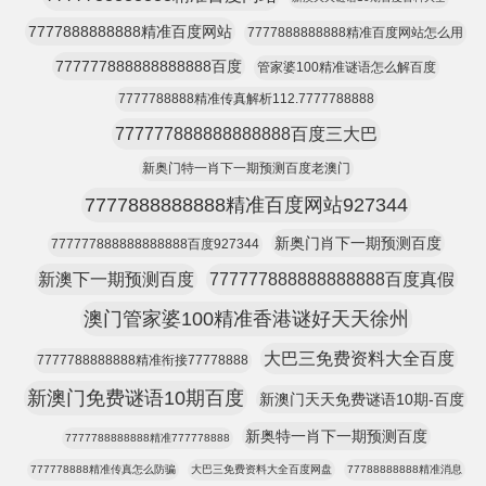
7777888888888精准百度网站
7777888888888精准百度网站怎么用
777777888888888888百度
管家婆100精准谜语怎么解百度
7777788888精准传真解析112.7777788888
777777888888888888百度三大巴
新奥门特一肖下一期预测百度老澳门
7777888888888精准百度网站927344
新奥门肖下一期预测百度
777777888888888888百度927344
新澳下一期预测百度
777777888888888888百度真假
澳门管家婆100精准香港谜好天天徐州
大巴三免费资料大全百度
7777788888888精准衔接77778888
新澳门免费谜语10期百度
新澳门天天免费谜语10期-百度
新奥特一肖下一期预测百度
7777788888888精准777778888
777778888精准传真怎么防骗
大巴三免费资料大全百度网盘
77788888888精准消息