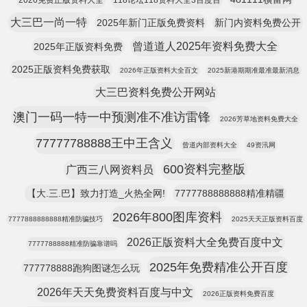
2026免费正版资料大全
118论坛118资料大全3百度百
大三巴一尚一特
2025年新门正版免费资料
新门内资料免费公开
曾道道人2025年资料免费大全
2025年正版资料免费
2025正版资料免费获取
2026年正版资料大全百文
2025新港期期准最准最新消息
大三巴资料免费公开网站
澳门一码一特一中预测准不准访雷锋
2026芳草地资料免费大全
77777788888王中王含义
曾道内部资料大全
49资汛网
600资料完整版
广西三八网资料员
【大.三.巴】致力打造_火热全网!
7777788888888精准精疆
2026年800图库资料
7777888888888精准防骗技巧
2025天天正版资料百度
2026正版资料大全免费百度中文
7777788888精准防骗靠谱吗
2025年免费精准公开百度
777778888跑狗图谜怎么玩
2026年天天免费资料百度与中文
2026正版资料免费百度