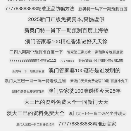
777788888888精准正品防骗方法
新奥特一码下一期预测百度
2025新门正版免费资本,警惕虚假
新奥门特一肖下一期预测百度上海敏
澳门管家婆100精准香港谜好天天徐
二四六期期中预测准百度一下
管家婆三期必出一期预测今晚百度管
7777788888888精准管家112
管家婆白小姐期期准预测100
77778888
澳门管家婆100谜语是谁发明的
新奥特一下一期预测百度
澳门大三巴一肖一码一特老板是谁
新澳门天天免费谜语10期-百度小兔子
澳门管家婆100准谜语今天25年
新澳门天天免费谜语百度
大三巴的资料免费大全一同新门天天
澳大三巴的资料免费大全
澳门大三巴一肖二码的坐井观天
7777788888888精准新官家
澳门大三巴一肖二肖开奖结果