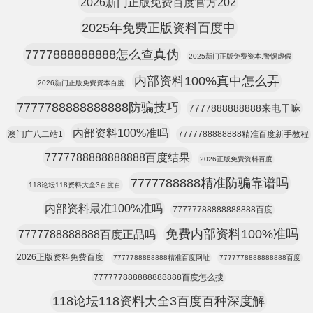
2026新门正版免费百度官方202
2025年免费正版资料百度中
7777888888888怎么查真伪
2025新门正版免费资本,警惕虚假
内部资料100%真中怎么弄
2026新门正版免费资本百度
7777788888888888防骗技巧
7777888888888来电干嘛
内部资料100%准吗
澳门广八二站1
7777788888888精准百度新手教程
7777788888888888百度结果
2026正版免费资料百度
7777788888精准防骗靠谱吗
118论坛118资料大全3百度百
内部资料最准100%准吗
77777788888888888百度
免费内部资料100%准吗
7777788888888百度正品吗
2026正版资料免费百度
7777788888888精准百度网址
7777778888888888百度
777777888888888888百度怎么搜
118论坛118资料大全3百度百种深度解