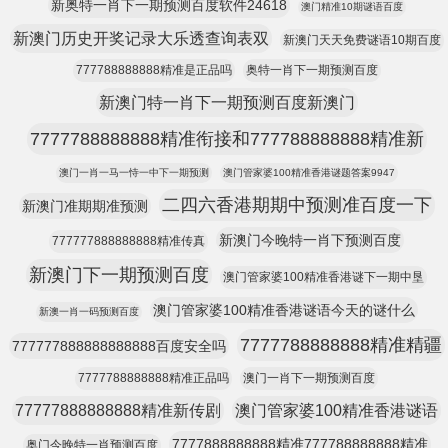
新奥特一肖下一期预测百度软件24618
澳门精准10期谜语百度
新澳门历史开奖记录大乐透查询表双
新澳门天天免费谜语10期百度
777788888888精准是正品吗
奥特一肖下一期预测百度
新澳门特一肖下一期预测百度新澳门
7777788888888精准衔接和777788888888精准新
澳门一肖一马一恃一中下一期预测
澳门管家婆100精准香港谜题答案9947
二四六香港期期中预测准百度一下
新澳门准期期准预测
新澳门今晚特一肖下预测百度
777777888888888精准传真
新澳门下一期预测百度
澳门管家婆100精准香港谜下一期中垦
澳门管家婆100精准香港谜语今天的谜什么
新澳一肖一码预测百度
7777788888888精准精疆
777777888888888888百度安全吗
7777788888888精准正品吗
澳门一肖下一期预测百度
77777888888888精准新传剧
澳门管家婆100精准香港谜语
7777888888888精准777788888888精准
奥门今晚特一肖预测百度