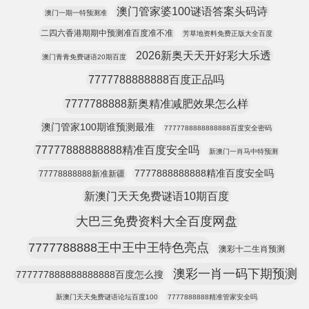
澳门管家婆100谜语答案头码诗
澳门一期一特预测准
二四六香港期期中预测准百度准不准
芳草地资料免费正版大全百度
2026新奥天天开好彩大乐透
澳门青青免费谜语20期百度
7777788888888百度正品吗
7777788888新奥精准减肥效果怎么样
澳门管家100期谁预测最准
7777788888888888百度安全密码
77777888888888精准百度安全吗
新澳门一肖马中特预测
7777888888888精准百度安全吗
77778888888新准新疆
新澳门天天免费谜语10期百度
大巴三免费资料大全百度网盘
7777788888王中王中王特色亮点
澳彩十二生肖预测
澳彩一肖一码下期预测
777777888888888888百度怎么搜
新澳门天天免费谜语论坛百度100
7777888888精准管家安全吗