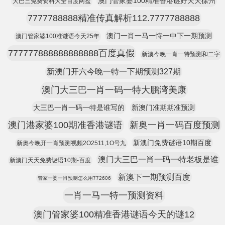
澳门管家婆100精准香港谜好天天徐州
大巴三免费资料大全百度网盘
7777788888精准传真解析112.7777788888
澳门一肖一马一恃一中下一期预测
澳门管家婆100准谜语今天25年
777777888888888888百度真假
新澳今晚一肖一特预测和二字
新澳门开六今晚一特一下期预测327期
澳门大三巴一肖一码一特大鹏湾美康
大三巴一肖一码一特是谁写的
新澳门准期期准预测
澳门港家婆100期准香港谜语
新奥一肖一码百度预测
新澳门免费谜语10期百度
新奥今晚开一肖预测视频2O2511,1O号九
澳门大三巴一肖一码一特老板是谁
新澳门天天免费谜语10期-百度
新澳下一期预测百度
管家一婆一肖预测怎么用772606
一肖一马一特一预测资料
澳门管家婆100精准香港谜语今天的谜12