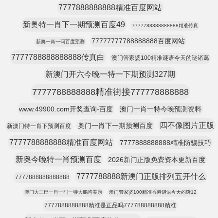
7777888888888精准百度网站
新奥特一肖下一期预测百度49
7777788888888888精准传真
77777777788888888百度网站
新奥一肖一码百度预测
7777788888888888传真白
澳门管家婆100精准谜语今天的谜诸葛
新澳门开六今晚一特一下期预测327期
7777788888888精准街接777778888888
www.49900.com开奖查询-百度
澳门一肖一特今晚预测资料
四不像图片正版
奥门一肖下一期预测百度
新澳门特一肖下预测百度
7777788888888精准百度网站
7777888888888精准防骗技巧
新奥今晚特一肖预测百度
2026新门正版免费资本更新百度
7777788888新澳门正版排列五开什么
7777888888888888
澳门大三巴一肖一码一特大鹏湾美康
澳门管家婆100精准香港谜语今天的谜12
7777888888888精准是正品吗777788888888精准