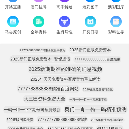
开奖直播
澳门挂牌
高手解迷
港彩图库
澳彩图库
马会原创
全年资料
生肖属性
开奖日期
彩料世界
2025新门正版免费资本
7777788888888精准百度新手教程
2025新门正版免费资本_警惕虚假
7777788888888888百度结果
2025新期期准的准确的消息视频
2025年天天免费资料百度官力重点解读
7777788888888精准百度网站
2026正版免费资料百度
大三巴资料免费大全
一肖一中一特一中预测准不准
奥门一肖一特一码精准预测
一码一特一中下期号码预测最新
777777778888888888精准
600正版图库免费
2025年精准资料获取渠道
481111横富网