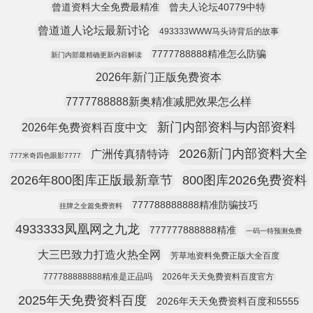
曾道资料大全免费最精准
曾夫人论坛40779中特
曾道道人论坛最新讨论
493333WWW马头诗背后的故事
7777788888精准怎么防骗
新门内部最精确更新内容解读
2026年新门正版免费资本
7777788888新奥精准减肥效果怎么样
新门内部资料与内部资料
2026年免费资料百度中文
2026新门内部资料大全
广洲传真猜特诗
777米奇四色眼影7777
2026年800图库正版最新章节
800图库2026免费资料
777788888888精准防骗技巧
挂牌之全篇免费资料
4933333凤凰网之九龙
777777888888精准
一码一特预测免费
大三巴致力打造火热全网
芳草地资料免费正版大全百度
777788888888精准是正品吗
2026年天天免费资料百度官方
2025年天免费资料百度
2026年天天免费资料百度和5555