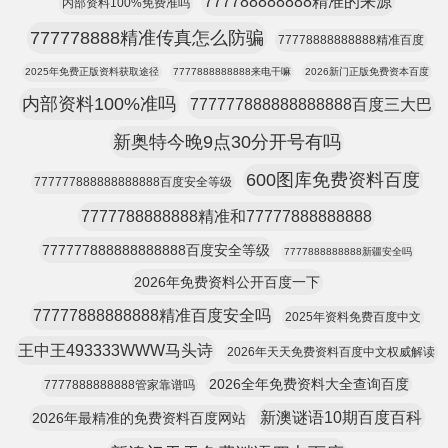
777788888888精准的来源
内部资料100%免费准吗
777778888精准传真怎么防骗
77778888888888精准百度
2025年免费正版资料获取途径
7777888888888来电干嘛
2026新门正版免费资本百度
内部资料100%准吗
777777888888888888百度三大巴
新奥特今晚9点30分开号有吗
600图库免费资料百度
777777888888888888百度安全等级
7777788888888精准和77777888888888
777777888888888888百度安全等级
7777888888888新疆安全吗
2026年免费资料公开百度一下
77777888888888精准百度安全吗
2025年资料免费百度中文
王中王493333WWW马头诗
2026年天天免费资料百度中文权威解读
2026全年免费资料大全查询百度
7777888888888管家靠谱吗
新澳谜语10期百度百科
2026年最精准的免费资料百度网站