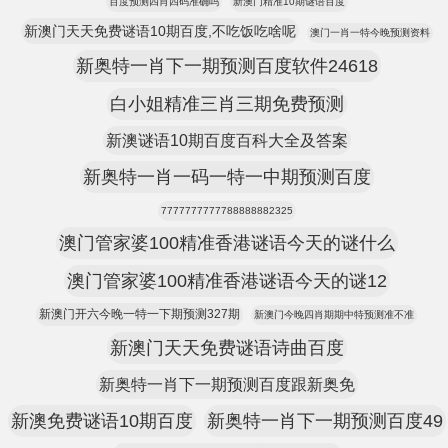
百度预测四肖四码准确吗
新澳门精准10期谜语百度
新澳门天天免费谜语10期百度,不吃饭吃啥呢
澳门一肖一特今晚预测资料
新奥特一肖下一期预测百度软件24618
白小姐精准三肖三期免费预测
新澳谜语10期百度百科大全及答案
新奥特一肖一码一特一中期预测百度
7777777777788888882325
澳门管家婆100精准香港谜语今天的谜什么
澳门管家婆100精准香港谜语今天的谜12
新澳门开六今晚一特一下期预测327期
新澳门今晚四肖期期中特预测准不准
新澳门天天免费谜语诗曲百度
新奥特一肖下一期预测百度跟新奥免
新澳免费谜语10期百度
新奥特一肖下一期预测百度49