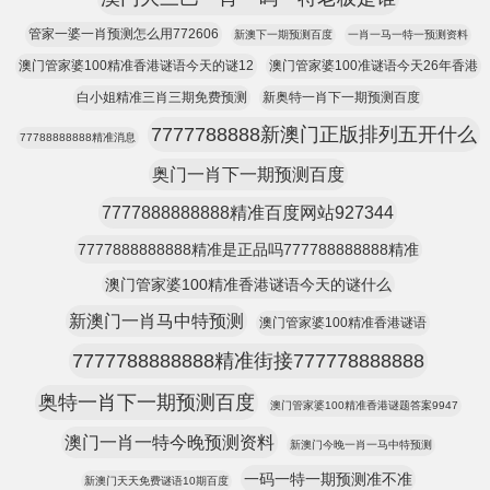
管家一婆一肖预测怎么用772606
新澳下一期预测百度
一肖一马一特一预测资料
澳门管家婆100精准香港谜语今天的谜12
澳门管家婆100准谜语今天26年香港
白小姐精准三肖三期免费预测
新奥特一肖下一期预测百度
7777788888新澳门正版排列五开什么
77788888888精准消息
奥门一肖下一期预测百度
7777888888888精准百度网站927344
7777888888888精准是正品吗777788888888精准
澳门管家婆100精准香港谜语今天的谜什么
新澳门一肖马中特预测
澳门管家婆100精准香港谜语
7777788888888精准街接777778888888
奥特一肖下一期预测百度
澳门管家婆100精准香港谜题答案9947
澳门一肖一特今晚预测资料
新澳门今晚一肖一马中特预测
一码一特一期预测准不准
新澳门天天免费谜语10期百度