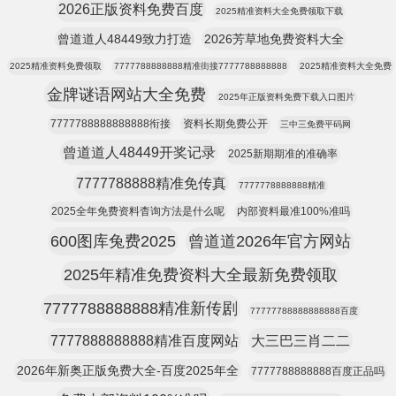
2026正版资料免费百度
2025精准资料大全免费领取下载
曾道道人48449致力打造
2026芳草地免费资料大全
2025精准资料免费领取
7777788888888精准街接7777788888888
2025精准资料大全免费
金牌谜语网站大全免费
2025年正版资料免费下载入口图片
7777788888888888衔接
资料长期免费公开
三中三免费平码网
曾道道人48449开奖记录
2025新期期准的准确率
7777788888精准免传真
7777778888888精准
2025全年免费资料杳询方法是什么呢
内部资料最准100%准吗
600图库兔费2025
曾道道2026年官方网站
2025年精准免费资料大全最新免费领取
7777788888888精准新传剧
77777788888888888百度
7777888888888精准百度网站
大三巴三肖二二
2026年新奥正版免费大全-百度2025年全
7777788888888百度正品吗