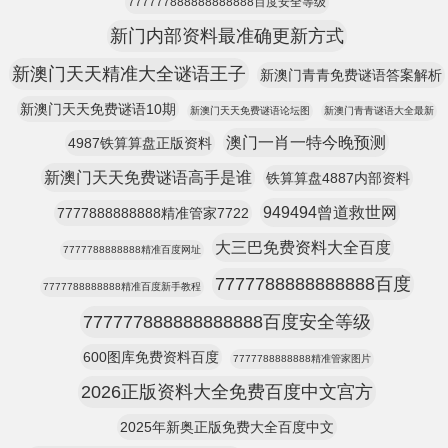
777777888888888888百度安全等级
新门内部资料最准确更新方式
新澳门天天精准大全谜语王子
新澳门青青免费谜语答案解析
新澳门天天免费谜语10期
新澳门天天免费谜语论坛图
新澳门青青谜语大全最新
澳门一肖一特今晚预测
4987铁算算盘正版资料
新澳门天天免费谜语高手是谁
铁算算盘4887内部资料
949494曾道救世网
7777888888888精准管家7722
大三巴免费资料大全百度
7777788888888精准百度网址
7777788888888888百度
7777788888888精准百度新手教程
777777888888888888百度安全等级
600图库免费资料百度
7777788888888精准管家图片
2026正版资料大全免费百度中文宫方
2025年新奥正版免费大全百度中文