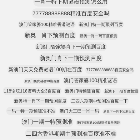
一肖一特下期谜语预测怎么用
777788888888精准百度安全吗
澳门管家婆100精准香港谜语
新澳门特一期预测百度
新奥一肖下预测百度
新奥一肖一码百度预测
新澳门管家婆肖下一期预测百度
新奥门肖下一期预测百度
新澳门天天免费谜语100期在百度
7777888888888百度安全吗
澳门管家婆100精准谜语
新澳门免费谜语30期百度
118论坛118资料大全3百度百
新奥门特预测百度
新澳下一期百度预测
新奥特一肖下一期预测百度
二四六期期中预测准百度一下
一码一特一期预测准不准
澳门大三巴一肖一码
新奥下一肖下预测百度
澳门一期一特预测准
澳门管家婆100谜语答案头码诗
二四六香港期期中预测准百度准不准