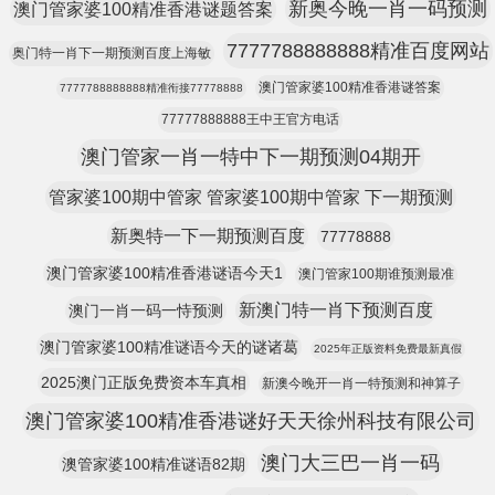
新奥今晚一肖一码预测
澳门管家婆100精准香港谜题答案
7777788888888精准百度网站
奥门特一肖下一期预测百度上海敏
澳门管家婆100精准香港谜答案
7777788888888精准衔接77778888
77777888888王中王官方电话
澳门管家一肖一特中下一期预测04期开
管家婆100期中管家 管家婆100期中管家 下一期预测
新奥特一下一期预测百度
77778888
澳门管家婆100精准香港谜语今天1
澳门管家100期谁预测最准
新澳门特一肖下预测百度
澳门一肖一码一恃预测
澳门管家婆100精准谜语今天的谜诸葛
2025年正版资料免费最新真假
2025澳门正版免费资本车真相
新澳今晚开一肖一特预测和神算子
澳门管家婆100精准香港谜好天天徐州科技有限公司
澳门大三巴一肖一码
澳管家婆100精准谜语82期