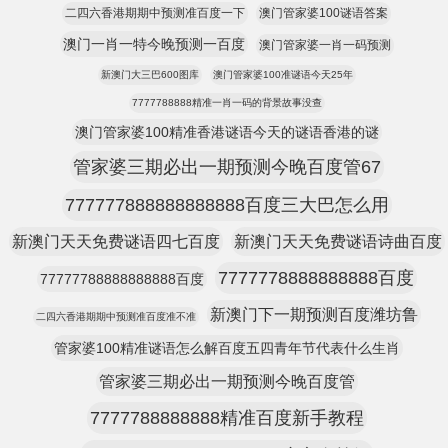
二四六香港期期中预测准百度一下
澳门管家婆100谜语答案
澳门一肖一特今晚预测一百度
澳门管家婆一肖一码预测
新澳门大三巴600图库
澳门管家婆100准谜语今天25年
7777788888精准一肖一码的背景故事没查
澳门管家婆100精准香港谜语今天的谜语香港的谜
管家婆三期必出一期预测今晚百度管67
777777888888888888百度三大巴怎么用
新澳门天天免费谜语四七百度
新澳门天天免费谜语诗曲百度
7777778888888888百度
77777788888888888百度
新澳门下一期预测百度潍坊鲁
二四六香港期期中预测准百度准不准
管家婆100精准谜语怎么解百度五四青年节代表什么生肖
管家婆三期必出一期预测今晚百度管
7777788888888精准百度新手教程