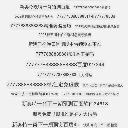
新奥今晚特一肖预测百度
7777788888888888靠谱吗
7777788888888精准777778888
2025新期期准的准确率有多大
7777888888888精准防骗技巧
2025新期期准的准确消息视频解读
2025新期期准的准确消息视频解析
新澳门今晚四肖期期中特预测准不准
777788888888精准是正品吗
777777888888888888百度927344
77777777788888888百度网站
77778888888888精准,避免虚假
澳门大三巴一肖二码的坐井观天
管家一婆一肖预测预准100%免
7777888888888精准的来源和历史背景探讨
新奥特一肖下一期预测百度软件24618
新奥免费期期准谁是好人大结局
新奥特一肖下一期预测百度49
澳彩今晚一肖一特预测