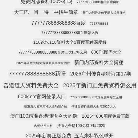
免费内部资料100%准吗
7777788888888精准百度网址
大三巴一肖一特一中招生简章
新门内部最准确更新方式是什么
7777778888888888百度
7777788888
777777888888888888百度怎么搜
118论坛118资料大全3百度百种深度解
800TK图库大全
777777888888888888百度三大巴怎么用
新门内部资料大全揭秘
2025年正版资料免费最新版本大全图片
777777888888888新疆
2026广州传真猜特诗第17期
曾道道人资料免费大全
2025年新门正免费资料怎么用
600k.cm官网登录入口
7777888888888精准百度网站怎么用
曾道真人资料精准大全功能介绍
何仙姑资料兔费大全与2025天天
澳门100精准香港谜语今天的谜
2025年800图库免费下载
挂牌之全篇100免费正版2025
内部绝密资料
2025年新奥正版免费_五点来料双色球开