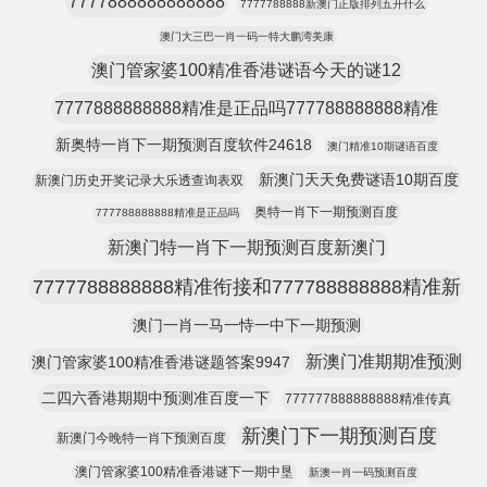
7777888888888888
7777788888新澳门正版排列五开什么
澳门大三巴一肖一码一特大鹏湾美康
澳门管家婆100精准香港谜语今天的谜12
7777888888888精准是正品吗777788888888精准
新奥特一肖下一期预测百度软件24618
澳门精准10期谜语百度
新澳门天天免费谜语10期百度
新澳门历史开奖记录大乐透查询表双
奥特一肖下一期预测百度
777788888888精准是正品吗
新澳门特一肖下一期预测百度新澳门
7777788888888精准衔接和777788888888精准新
澳门一肖一马一恃一中下一期预测
新澳门准期期准预测
澳门管家婆100精准香港谜题答案9947
二四六香港期期中预测准百度一下
777777888888888精准传真
新澳门下一期预测百度
新澳门今晚特一肖下预测百度
澳门管家婆100精准香港谜下一期中垦
新澳一肖一码预测百度