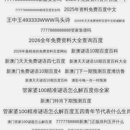
2025年资料免费百度中文
77777888888888精准百度安全吗
王中王493333WWW马头诗
2026年天天免费资料百度中文权威解读
7777888888888管家靠谱吗
2026全年免费资料大全查询百度
新澳谜语10期百度百科
2026年最精准的免费资料百度网站
新澳门天天免费谜语四七百度
新澳天天谜语10期百度百科大全
新澳门免费谜语10期百度4
新澳门下一期预测百度潍坊鲁
新澳天天谜语10期百度百科
澳彩今晚一肖一特预测
管家婆100精准谜语怎么解百度你全家
新澳门特肖下期预测百度
管家婆100精准谜语怎么解百度五四青年节代表什么生
7777788888新澳门正版排列五开什么
澳门管家100谜题怎么解百度