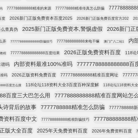
77778888
777788888888精准的来源
777778888精准传真怎么防骗
吗
2026新门正版免费资本百度2025
准百度
2026新门正版免费百度官方202
2
2025新门正版免费资本,警惕虚假
2026新门
8怎么查真伪
内部
么弄
7777888888888来电干嘛
7777788888888888防骗技巧
澳门广八二站1
2026正版免费资料百度
118
7777788888888888百度结果
手教程
内部资料最准100%准吗
77777788888888888百
靠谱吗
2026正版资料免费百度
7777788888888精准百度网址
77777
%准吗
118论坛118资料大全3百度百种深度解
118论坛118资料大
88888百度怎么搜
888888百度三大巴怎么用
7777888888888精准百度网站怎
马头诗背后的故事
7777788888精准怎么防骗
77777888
免费资料百度中文
77778888888
777788888888精准防骗技巧
正版大全百度
2025年天免费资料百度
2026年免费资料百度