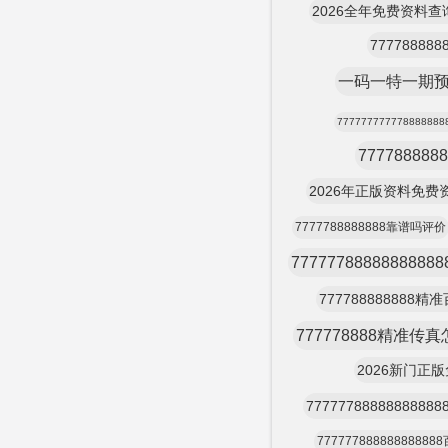
2026全年免费资料查
7777888
一码一特一期
77777777777888888
7777888
2026年正版资料免费
7777788888888靠谱吗评价
77777788888888
777788888888
777778888精准传
2026新门正
777777888888888
777777888888888