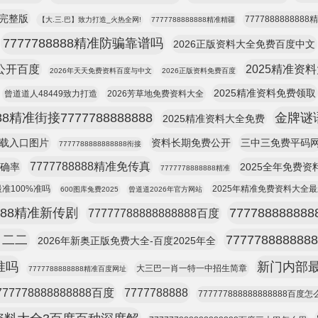
料完整版
777788888888
【大.三.巴】致力打造_火热全网!
7777788888888精准精疆
7777788888精准防骗靠谱吗
2026正版资料大全免费百度中文
准公开百度
2025精准资
2026年天天免费资料百度与中文
2026正版资料免费百度
2025精准资料免费领取
曾道道人48449致力打造
2026芳草地免费资料大全
888精准街接7777788888888
金牌谜
2025精准资料大全免费
下载入口图片
资料长期免费公开
三中三免费平码
7777788888888888衔接
7777788888精准免传真
准确率
2025全年免费
7777778888888精准
准100%准吗
2025年精准免费资料大全
600图库兔费2025
曾道道2026年官方网站
8888精准新传剧
7777888888
77777788888888888百度
肖二二
7777788888
2026年新奥正版免费大全-百度2025年全
准吗
新门内部
大三巴一肖一特一中招生简章
7777788888888精准百度网址
777778888888888百度
7777788888
777777888888888888百度