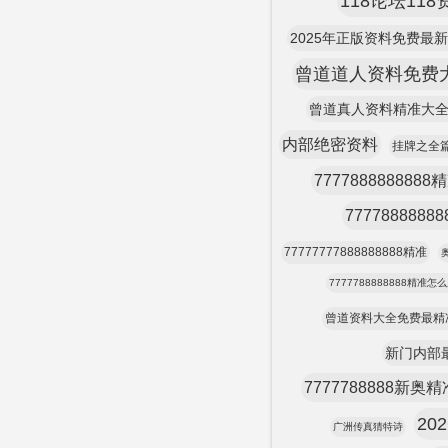
118论坛11
2025年正版资料免费最
曾道道人资料免费
曾道真人资料精准大
内部绝密资料
挂牌之全篇
777788888888
777788888
77777777888888888精准
7777788888888精准怎
曾道资料大全免费最精
新门内部
7777788888新
20
广洲传真猜特诗