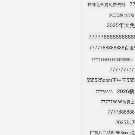
7
挂牌之全篇免费资料
大三巴致力打造
2025年天
77777888888888
7777788888888
7777788888888精准管家图片
77777777
555525oom王中王5
202
77778888
777778888传
7777888
2025
广东八二站82953cc