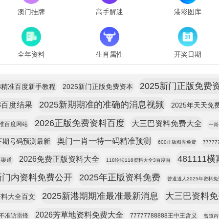
澳门挂牌
高手解迷
港彩图库
全年资料
生肖属性
开奖日期
2025新门正版免费
8888精准百度新手教程
2025新门正版免费资本
2025新期期准的准确的消息视频
888百度结果
2025年天天
2026正版免费资料百度
大三巴资料免费大全
8精准百度网站
一肖
奥门一肖一特一码精准预测
下期号码预测最新
600正版图库免费
77777
481111
2026免费正版资料大全
取渠道
118论坛118资料大全3百度百
新门内资料免费公开
2025年正版资料免费
曾道道人2025年资料
2025新港期期准最准最新消息
大三巴资料免
资料大全百文
2026芳草地资料免费大全
不准访雷锋
77777788888王中王含义
曾道内