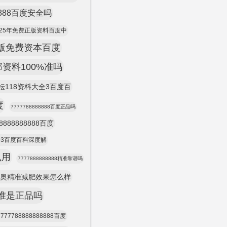
88888百度安全吗
025年免费正版资料百度中
正版免费资本百度
资料100%准吗
论坛118资料大全3百度百
度
7777788888888百度正品吗
78888888888百度
全3百度百料深度解
么用
7777888888888精准靠谱吗
88新奥精准减肥效果怎么样
8精准是正品吗
7777788888888888百度