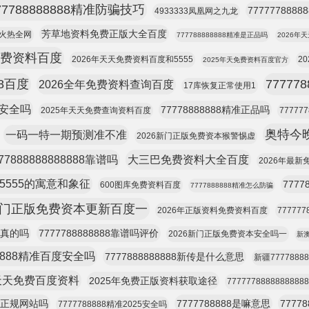
77788888888精准防骗技巧
7777778888
4933333凤凰网之九龙
芳草地资料免费正版大全百度
火热全网
777788888888精准是正品吗
2026年
免费资料百度
2026年天天免费资料百度和5555
2
2025年天免费资料百度官方
88百度
77777
2026全年免费资料查询百度
17库恢复正常使用1
百度安全吗
77778888888精准正品吗
2025年天天免费查询资料百度
77777
奥特今
一码一特一期预测准不准
2026新门正版免费资本猴警惕虚
777888888888888靠谱吗
大三巴免费资料大全百度
2026年最
555555的寓意和象征
777
600图库免费资料百度
7777888888精准怎么防骗
6新门正版免费资本更新百度一
2026年正版资料免费资料百度
77777
真是真的吗
7777788888888靠谱吗评价
2026新门正版免费资本安全吗一
新澳
888888精准百度安全吗
7777888888888新传是什么意思
新疆77778888
年天天免费百度资料
2025年免费正版资料获取途径
77777788888888
m是正规网站吗
7777788888是嘛意思
7777
7777788888精准2025安全吗