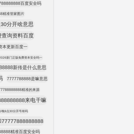
7788888888百度安全吗
8888精准管家图片
30分开啥意思
免费查询资料百度
费资本更新百度一
2026新门正版免费资本安全吗一
8888888新传是什么意思
吗
7777788888是嘛意思
77788888888精准的来源
7888888888来电干嘛
今晚9点30分开号有吗
77777888888888
8888888精准百度安全吗