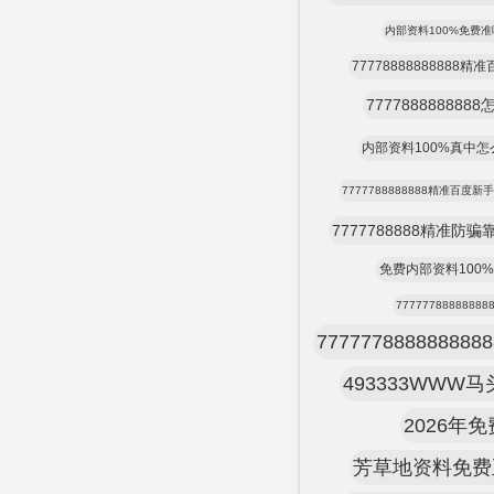
内部资料100%免费准
77778888888888精
777788888888
内部资料100%真中怎
7777788888888精准百度新
7777788888精准防骗
免费内部资料100
7777778888888
777777888888
493333WWW
2026年
芳草地资料免费