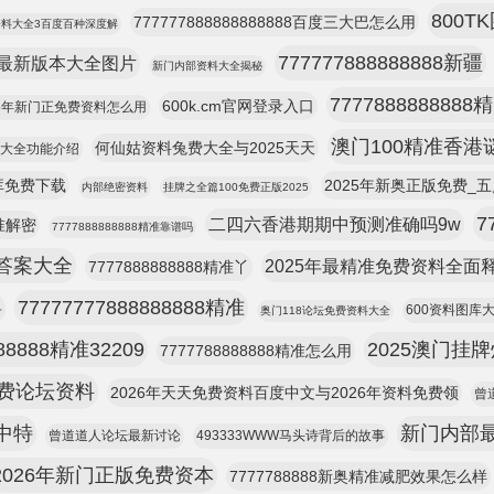
800T
777777888888888888百度三大巴怎么用
8资料大全3百度百种深度解
777777888888888新疆
费最新版本大全图片
新门内部资料大全揭秘
77778888888
600k.cm官网登录入口
25年新门正免费资料怎么用
澳门100精准香港
何仙姑资料兔费大全与2025天天
大全功能介绍
图库免费下载
2025年新奥正版免费_
内部绝密资料
挂牌之全篇100免费正版2025
7
二四六香港期期中预测准确吗9w
精准解密
7777888888888精准靠谱吗
语答案大全
2025年最精准免费资料全面
7777888888888精准丫
77777777888888888精准
料
600资料图库
奥门118论坛免费资料大全
888888精准32209
2025澳门挂
7777788888888精准怎么用
费论坛资料
2026年天天免费资料百度中文与2026年资料免费领
曾
9中特
新门内部
曾道道人论坛最新讨论
493333WWW马头诗背后的故事
2026年新门正版免费资本
7777788888新奥精准减肥效果怎么样