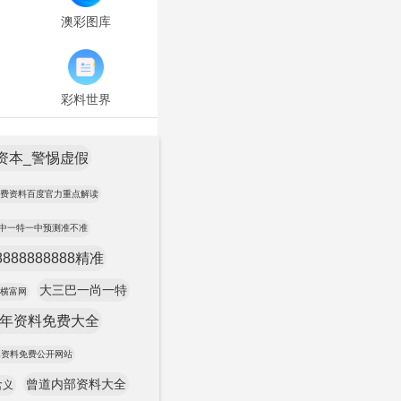
澳彩图库
彩料世界
费资本_警惕虚假
天免费资料百度官力重点解读
中一特一中预测准不准
8888888888精准
大三巴一尚一特
11横富网
5年资料免费大全
巴资料免费公开网站
曾道内部资料大全
含义