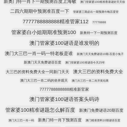
新奥门特一肖下一期预测百度上海敏
澳门管家婆100精准香港谜好天天徐
二四六期期中预测准百度一下
管家婆三期必出一期预测今晚百度管
7777788888888精准管家112
77778888
管家婆白小姐期期准预测100
新奥特一下一期预测百度
澳门管家婆100谜语是谁发明的
澳门大三巴一肖一码一特老板是谁
新澳门天天免费谜语10期-百度小兔子
新澳门天天免费谜语百度
澳门管家婆100准谜语今天25年
澳大三巴的资料免费大全
大三巴的资料免费大全一同新门天天
澳门大三巴一肖二码的坐井观天
澳门大三巴一肖二肖开奖结果
7777788888888精准新官家
澳门管家婆100谜语答案头码诗
管家婆100精准谜题怎么解百度
新澳门免费谜语20期百度
新奥门特一肖下预测百度
澳门大三巴一肖一码
澳门精准资料10期谜语百度