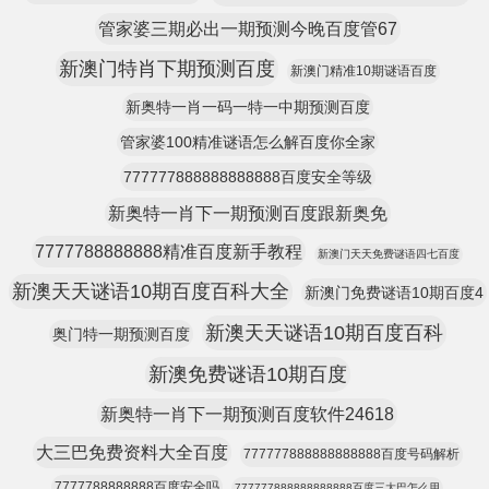
管家婆三期必出一期预测今晚百度管67
新澳门特肖下期预测百度
新澳门精准10期谜语百度
新奥特一肖一码一特一中期预测百度
管家婆100精准谜语怎么解百度你全家
777777888888888888百度安全等级
新奥特一肖下一期预测百度跟新奥免
7777788888888精准百度新手教程
新澳门天天免费谜语四七百度
新澳天天谜语10期百度百科大全
新澳门免费谜语10期百度4
新澳天天谜语10期百度百科
奥门特一期预测百度
新澳免费谜语10期百度
新奥特一肖下一期预测百度软件24618
大三巴免费资料大全百度
777777888888888888百度号码解析
7777788888888百度安全吗
777777888888888888百度三大巴怎么用