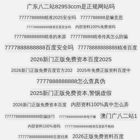
广东八二站82953ccm是正规网站吗
7777788888精准2025安全吗
7777788888是嘛意思
内部资料100%免费准吗
777788888888精准百度安全吗
777788888888精准的来源
777778888精准传真怎么防骗
7777888888888百度安全吗
77778888888888精准百度
2026新门正版免费资本百度2025
2026新门正版免费百度官方202
2025年免费正版资料百度中
7777888888888怎么查真伪
2025新门正版免费资本,警惕虚假
内部资料100%真中怎么弄
2026新门正版免费资本百度
澳门广八二站1
7777788888888888防骗技巧
7777888888888来电干嘛
内部资料100%准吗
7777788888888精准百度新手教程
2026正版免费资料百度
7777788888888888百度结果