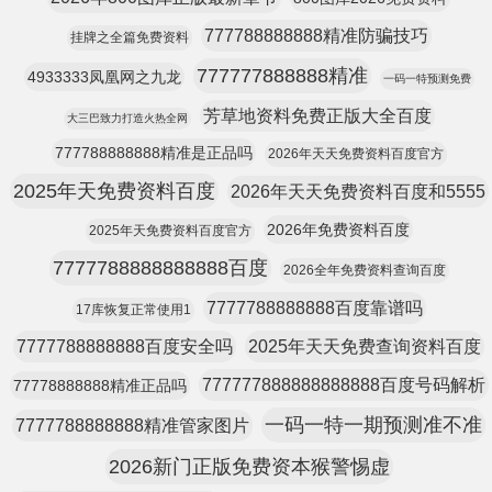
777788888888精准防骗技巧
挂牌之全篇免费资料
777777888888精准
4933333凤凰网之九龙
一码一特预测免费
芳草地资料免费正版大全百度
大三巴致力打造火热全网
777788888888精准是正品吗
2026年天天免费资料百度官方
2025年天免费资料百度
2026年天天免费资料百度和5555
2026年免费资料百度
2025年天免费资料百度官方
7777788888888888百度
2026全年免费资料查询百度
7777788888888百度靠谱吗
17库恢复正常使用1
7777788888888百度安全吗
2025年天天免费查询资料百度
777777888888888888百度号码解析
77778888888精准正品吗
一码一特一期预测准不准
7777788888888精准管家图片
2026新门正版免费资本猴警惕虚