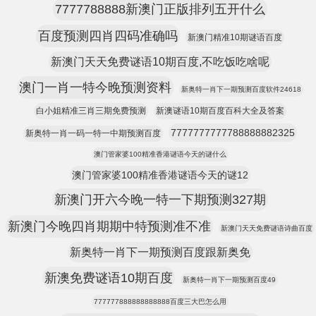
7777788888新澳门正版排列五开什么
百度预测四肖四码准确吗
新澳门精准10期谜语百度
新澳门天天免费谜语10期百度,不吃饭吃啥呢
澳门一肖一特今晚预测资料
新奥特一肖下一期预测百度软件24618
白小姐精准三肖三期免费预测
新澳谜语10期百度百科大全及答案
7777777777788888882325
新奥特一肖一码一特一中期预测百度
澳门管家婆100精准香港谜语今天的谜什么
澳门管家婆100精准香港谜语今天的谜12
新澳门开六今晚一特一下期预测327期
新澳门今晚四肖期期中特预测准不准
新澳门天天免费谜语诗曲百度
新奥特一肖下一期预测百度跟新奥免
新澳免费谜语10期百度
新奥特一肖下一期预测百度49
777777888888888888百度三大巴怎么用