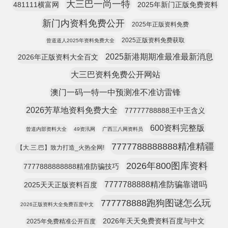
大三巴一尚一特
481111横富网
2025年新门正版免费资料
新门内资料免费公开
2025年正版资料免费
2025正版资料免费获取
曾道道人2025年资料免费大全
2025新港期期准最准最新消息
2026年正版资料大全百文
大三巴资料免费公开网站
澳门一码一特一中预测准不准访雷锋
2026芳草地资料免费大全
77777788888王中王含义
600资料完整版
曾道内部资料大全
49资汛网
广西三八网资料员
7777788888888精准精疆
【大.三.巴】致力打造_火热全网!
2026年800图库资料
7777888888888精准防骗技巧
7777788888精准防骗靠谱吗
2025天天正版资料百度
777778888跑狗图谜怎么玩
2026正版资料大全免费百度中文
2026年天天免费资料百度与中文
2025年免费精准公开百度