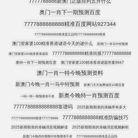
7777788888新澳门正版排列五开什么
奥门一肖下一期预测百度
7777888888888精准百度网站927344
7777888888888精准是正品吗777788888888精准
澳门管家婆100精准香港谜语今天的谜什么
新澳门一肖马中特预测
7777788888888精准街接777778888888
澳门管家婆100精准香港谜语
奥特一肖下一期预测百度
澳门管家婆100精准香港谜题答案9947
澳门一肖一特今晚预测资料
新澳门今晚一肖一马中特预测
新澳门天天免费谜语10期百度
新奥今晚特一肖预测百度
一码一特一期预测准不准
7777788888888888靠谱吗
2025新期期准的准确率有多大
7777888888888精准防骗技巧
7777788888888精准777778888
2025新期期准的准确消息视频解读
2025新期期准的准确消息视频解析
新澳门今晚四肖期期中特预测准不准
777788888888精准是正品吗