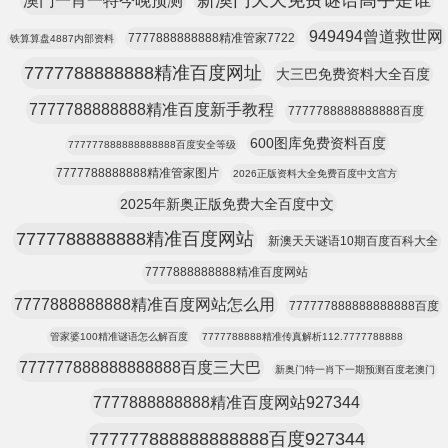
新澳门天天免费谜语高手是谁
澳门一肖一特今晚预测
949494曾道救世网
7777888888888精准管家7722
铁算算盘4887内部资料
7777788888888精准百度网址
大三巴免费资料大全百度
7777788888888精准百度新手教程
7777788888888888百度
600图库免费资料百度
777777888888888888百度安全等级
7777788888888精准管家图片
2026正版资料大全免费百度中文宫方
2025年新奥正版免费大全百度中文
7777788888888精准百度网站
新澳天天谜语10期百度百科大全
7777888888888精准百度网站
7777888888888精准百度网站怎么用
777777888888888888百度
管家婆100精准谜语怎么解百度
7777788888精准传真解析112.7777788888
777777888888888888百度三大巴
新奥门特一肖下一期预测百度老澳门
7777888888888精准百度网站927344
777777888888888888百度927344