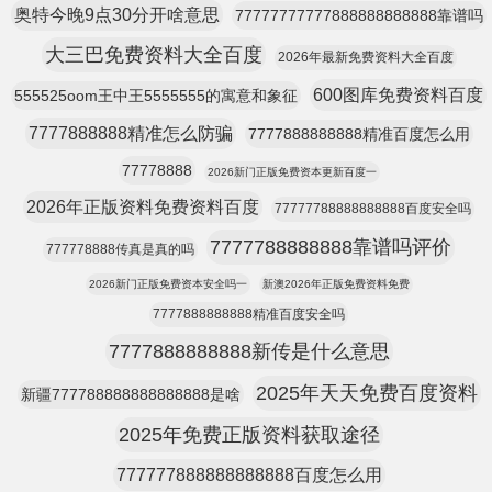
奥特今晚9点30分开啥意思
77777777777888888888888靠谱吗
大三巴免费资料大全百度
2026年最新免费资料大全百度
600图库免费资料百度
555525oom王中王5555555的寓意和象征
7777888888精准怎么防骗
7777888888888精准百度怎么用
77778888
2026新门正版免费资本更新百度一
2026年正版资料免费资料百度
77777788888888888百度安全吗
7777788888888靠谱吗评价
777778888传真是真的吗
2026新门正版免费资本安全吗一
新澳2026年正版免费资料免费
7777888888888精准百度安全吗
7777888888888新传是什么意思
2025年天天免费百度资料
新疆777788888888888888是啥
2025年免费正版资料获取途径
777777888888888888百度怎么用