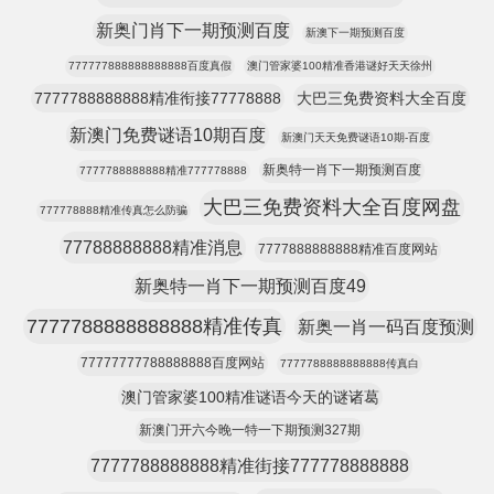
新奥门肖下一期预测百度
新澳下一期预测百度
777777888888888888百度真假
澳门管家婆100精准香港谜好天天徐州
7777788888888精准衔接77778888
大巴三免费资料大全百度
新澳门免费谜语10期百度
新澳门天天免费谜语10期-百度
新奥特一肖下一期预测百度
7777788888888精准777778888
大巴三免费资料大全百度网盘
777778888精准传真怎么防骗
77788888888精准消息
7777888888888精准百度网站
新奥特一肖下一期预测百度49
7777788888888888精准传真
新奥一肖一码百度预测
77777777788888888百度网站
7777788888888888传真白
澳门管家婆100精准谜语今天的谜诸葛
新澳门开六今晚一特一下期预测327期
7777788888888精准街接777778888888