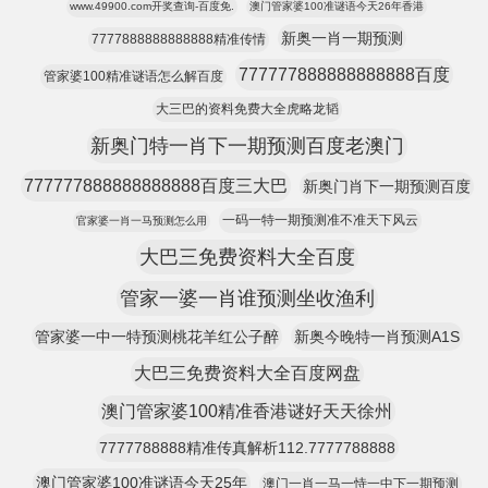
www.49900.com开奖查询-百度免.
澳门管家婆100准谜语今天26年香港
新奥一肖一期预测
7777888888888888精准传情
777777888888888888百度
管家婆100精准谜语怎么解百度
大三巴的资料免费大全虎略龙韬
新奥门特一肖下一期预测百度老澳门
777777888888888888百度三大巴
新奥门肖下一期预测百度
一码一特一期预测准不准天下风云
官家婆一肖一马预测怎么用
大巴三免费资料大全百度
管家一婆一肖谁预测坐收渔利
管家婆一中一特预测桃花羊红公子醉
新奥今晚特一肖预测A1S
大巴三免费资料大全百度网盘
澳门管家婆100精准香港谜好天天徐州
7777788888精准传真解析112.7777788888
澳门管家婆100准谜语今天25年
澳门一肖一马一恃一中下一期预测