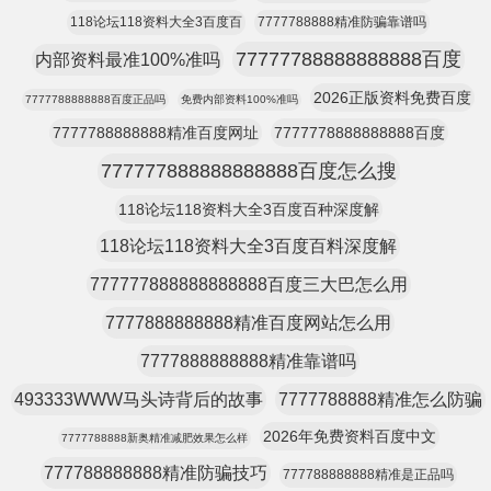
118论坛118资料大全3百度百
7777788888精准防骗靠谱吗
77777788888888888百度
内部资料最准100%准吗
2026正版资料免费百度
7777788888888百度正品吗
免费内部资料100%准吗
7777788888888精准百度网址
7777778888888888百度
777777888888888888百度怎么搜
118论坛118资料大全3百度百种深度解
118论坛118资料大全3百度百料深度解
777777888888888888百度三大巴怎么用
7777888888888精准百度网站怎么用
7777888888888精准靠谱吗
493333WWW马头诗背后的故事
7777788888精准怎么防骗
2026年免费资料百度中文
7777788888新奥精准减肥效果怎么样
777788888888精准防骗技巧
777788888888精准是正品吗