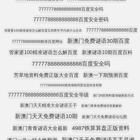
77777788888888888百度安全吗
7777788888888888百度安全密码
77777788888888888百度
管家婆100精准谜语怎么解百度五四青年节代表什么生肖
新澳门免费谜语30期百度
7777788888888精准百度网址
管家婆100精准谜语怎么解百度
新澳谜语10期百度百科
7777788888888888百度安全吗
芳草地资料免费正版大全百度
新澳一下期预测百度
7777888888888精准湖南同普信息科技有限
777777888888888888百度安全等级
新门内部资料最准确更新方式
新澳门天天精准大全谜语王子
新澳门青青免费谜语答案解析
新澳门天天免费谜语10期
新澳门天天免费谜语论坛图
4987铁算算盘正版资料
新澳门青青谜语大全最新