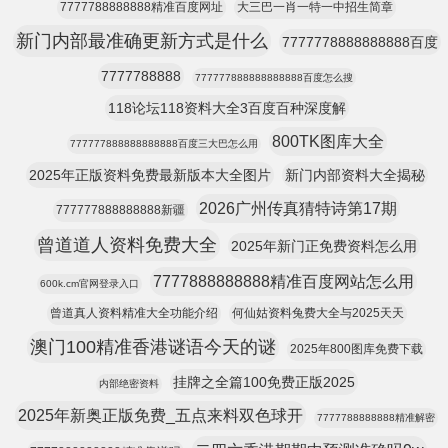
7777788888888精准百度网址
大三巴一肖一特一中招生简章
新门内部最准确更新方式是什么
7777778888888888百度
7777788888
777777888888888888百度怎么搜
118论坛118资料大全3百度百种深度解
800TK图库大全
777777888888888888百度三大巴怎么用
2025年正版资料免费最新版本大全图片
新门内部资料大全揭秘
2026广州传真猜特诗第17期
777777888888888新疆
曾道道人资料免费大全
2025年新门正免费资料怎么用
7777888888888精准百度网站怎么用
600k.cm官网登录入口
曾道真人资料精准大全功能介绍
何仙姑资料兔费大全与2025天天
澳门100精准香港谜语今天的谜
2025年800图库免费下载
挂牌之全篇100免费正版2025
内部绝密资料
2025年新奥正版免费_五点来料双色球开
7777788888888精准解密