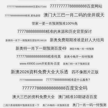
77777777788888888百度网站
777777888888888888百度927344
澳门大三巴一肖二码的坐井观天
77778888888888精准,避免虚假
管家一婆一肖预测预准100%免
7777888888888精准的来源和历史背景探讨
新奥免费期期准谁是好人大结局
新奥特一肖下一期预测百度软件24618
新奥特一肖下一期预测百度49
澳彩今晚一肖一特预测
7777788888888888精准传真
新奥今晚开一肖特预测
www.49900.com开奖查询-百度
新奥门特一肖下预测百度
新澳2026資料免费大全大乐透
四不像图片正版
7777788888888精准是什么服务?
7777888888888888
777777888888888888百度安全吗
澳大三巴的资料免费大全
澳门精准10期谜语百度
奥门一肖一码一恃预测
二四六香港期期中预测准百度一下
奥门今晚特一肖预测百度