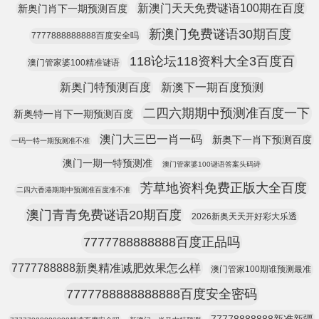
新澳门天天免费谜语100期在百度
新奥门肖下一期预测百度
新澳门免费谜语30期百度
7777888888888百度安全吗
118论坛118资料大全3百度百
澳门管家婆100精准谜语
新奥门特预测百度
新澳下一期百度预测
二四六期期中预测准百度一下
新奥特一肖下一期预测百度
澳门大三巴一肖一码
新奥下一肖下预测百度
一码一特一期预测准不准
澳门一期一特预测准
澳门管家婆100谜语答案头码诗
芳草地资料免费正版大全百度
二四六香港期期中预测准百度准不准
澳门青青免费谜语20期百度
2026新奥天天开好彩大乐透
7777788888888百度正品吗
7777788888新奥精准减肥效果怎么样
澳门管家100期谁预测最准
7777788888888888百度安全密码