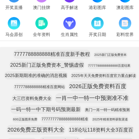
开奖直播
澳门挂牌
高手解迷
港彩图库
澳彩图库
马会原创
全年资料
生肖属性
开奖日期
彩料世界
7777788888888精准百度新手教程
2025新门正版免费资本
2025新门正版免费资本_警惕虚假
7777788888888888百度结果
2025新期期准的准确的消息视频
2025年天天免费资料百度官力重点解读
2026正版免费资料百度
7777788888888精准百度网站
一肖一中一特一中预测准不准
大三巴资料免费大全
一码一特一中下期号码预测最新
奥门一肖一特一码精准预测
777777778888888888精准
600正版图库免费
2025年精准资料获取渠道
2026免费正版资料大全
118论坛118资料大全3百度百