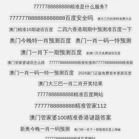
7777788888888精准是什么服务?
777777888888888888百度安全吗
澳大三巴的资料免费大全
二四六香港期期中预测准百度一下
澳门精准10期谜语百度
奥门今晚特一肖预测百度
奥门一肖一码一恃预测
澳门一肖下一期预测百度
新澳门天天免费谜语百度
澳门管家婆谜语怎么猜
7777788888888精准衔接和777788888888精准新
澳门一肖一码一特一预测百度
2026新门正版免费资本更新百度
澳门大三巴一肖二肖开奖结果
7777888888888精准百度网站
7777788888888精准管家112
澳门管家婆100精准香港谜题答案
新奥今晚一肖一码预测
奥门特一肖下一期预测百度上海敏
7777788888888精准百度网站