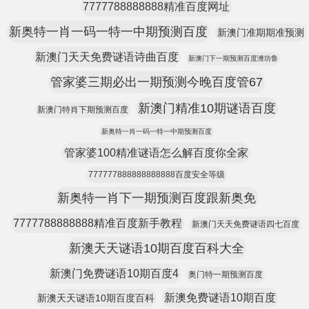
7777788888888精准百度网址
新奥特一肖一码一特一中期预测百度
新澳门准期期准预测
新澳门天天免费谜语诗曲百度
新澳门下一期预测百度潍坊鲁
管家婆三期必出一期预测今晚百度管67
新澳门精准10期谜语百度
新澳门特肖下期预测百度
新奥特一肖一码一特一中期预测百度
管家婆100精准谜语怎么解百度你全家
777777888888888888百度安全等级
新奥特一肖下一期预测百度跟新奥免
7777788888888精准百度新手教程
新澳门天天免费谜语四七百度
新澳天天谜语10期百度百科大全
新澳门免费谜语10期百度4
奥门特一期预测百度
新澳免费谜语10期百度
新澳天天谜语10期百度百科