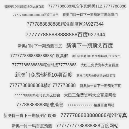
7777788888精准传真解析112.7777788888
管家婆100精准谜语怎么解百度
新奥门特一肖下一期预测百度老澳门
777777888888888888百度三大巴
7777888888888精准百度网站927344
777777888888888888百度927344
新澳下一期预测百度
新奥门肖下一期预测百度
777777888888888888百度真假
澳门管家婆100精准香港谜好天天徐州
7777788888888精准衔接77778888
大巴三免费资料大全百度
新澳门免费谜语10期百度
新澳门天天免费谜语10期-百度
7777788888888精准777778888
新奥特一肖下一期预测百度
大巴三免费资料大全百度网盘
777778888精准传真怎么防骗
77788888888精准消息
7777888888888精准百度网站
7777788888888888精准传真
新奥特一肖下一期预测百度49
77777777788888888百度网站
新奥一肖一码百度预测