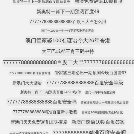
新澳免费谜语10期百度
新奥特一肖下一期预测百度跟新奥免
新奥特一肖下一期预测百度49
777777888888888888百度三大巴怎么用
澳门一100%一中一特下期预测湖南湖南
澳门管家婆100准谜语今天26年香港
大三巴成都三肖三码中特
777777888888888888百度三大巴7777778888888888
管家婆三期必出一期预测今晚百度管67
7777788888888精准百度网址
777777888888888888百度安全等级
新澳门天天谜语
新奥特一肖下一期预测百度24618软件
澳门一肖中特百度预测
77777788888888888百度安全吗
管家婆三期必出一期预测今晚百度管
7777788888888精准百度新手教程
管家婆100精准谜语怎么解百度
新澳门谜语10期百度答案
新澳门天天免费谜语10期-百度
777788888888精准百度安全吗
一肖一特下期谜语预测怎么用