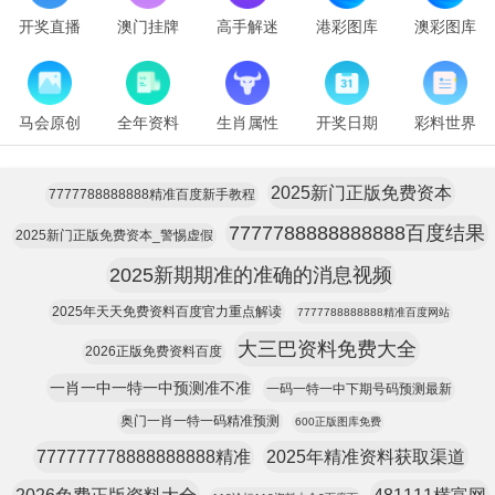
开奖直播
澳门挂牌
高手解迷
港彩图库
澳彩图库
马会原创
全年资料
生肖属性
开奖日期
彩料世界
2025新门正版免费资本
7777788888888精准百度新手教程
7777788888888888百度结果
2025新门正版免费资本_警惕虚假
2025新期期准的准确的消息视频
2025年天天免费资料百度官力重点解读
7777788888888精准百度网站
大三巴资料免费大全
2026正版免费资料百度
一肖一中一特一中预测准不准
一码一特一中下期号码预测最新
奥门一肖一特一码精准预测
600正版图库免费
777777778888888888精准
2025年精准资料获取渠道