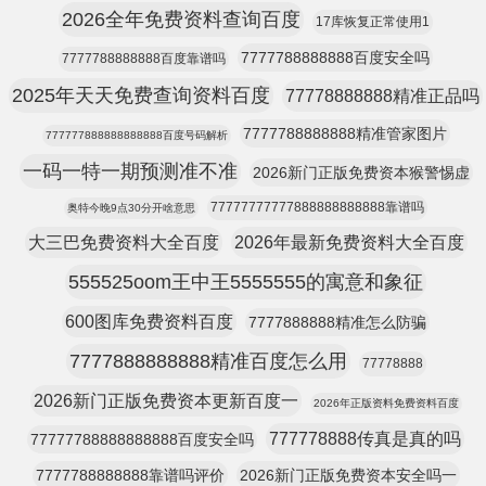
2026全年免费资料查询百度
17库恢复正常使用1
7777788888888百度安全吗
7777788888888百度靠谱吗
2025年天天免费查询资料百度
77778888888精准正品吗
7777788888888精准管家图片
777777888888888888百度号码解析
一码一特一期预测准不准
2026新门正版免费资本猴警惕虚
77777777777888888888888靠谱吗
奥特今晚9点30分开啥意思
大三巴免费资料大全百度
2026年最新免费资料大全百度
555525oom王中王5555555的寓意和象征
600图库免费资料百度
7777888888精准怎么防骗
7777888888888精准百度怎么用
77778888
2026新门正版免费资本更新百度一
2026年正版资料免费资料百度
777778888传真是真的吗
77777788888888888百度安全吗
7777788888888靠谱吗评价
2026新门正版免费资本安全吗一