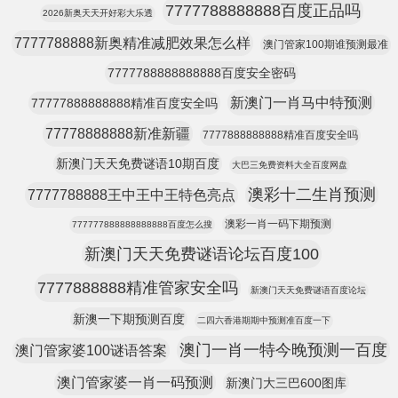
7777788888888百度正品吗
2026新奥天天开好彩大乐透
7777788888新奥精准减肥效果怎么样
澳门管家100期谁预测最准
7777788888888888百度安全密码
新澳门一肖马中特预测
77777888888888精准百度安全吗
77778888888新准新疆
7777888888888精准百度安全吗
新澳门天天免费谜语10期百度
大巴三免费资料大全百度网盘
澳彩十二生肖预测
7777788888王中王中王特色亮点
澳彩一肖一码下期预测
777777888888888888百度怎么搜
新澳门天天免费谜语论坛百度100
7777888888精准管家安全吗
新澳门天天免费谜语百度论坛
新澳一下期预测百度
二四六香港期期中预测准百度一下
澳门一肖一特今晚预测一百度
澳门管家婆100谜语答案
澳门管家婆一肖一码预测
新澳门大三巴600图库