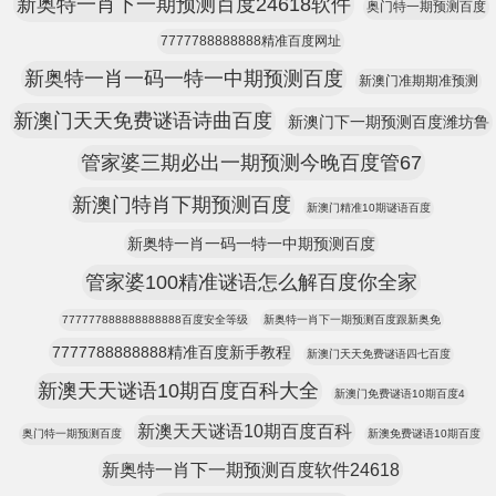
新奥特一肖下一期预测百度24618软件
奥门特一期预测百度
7777788888888精准百度网址
新奥特一肖一码一特一中期预测百度
新澳门准期期准预测
新澳门天天免费谜语诗曲百度
新澳门下一期预测百度潍坊鲁
管家婆三期必出一期预测今晚百度管67
新澳门特肖下期预测百度
新澳门精准10期谜语百度
新奥特一肖一码一特一中期预测百度
管家婆100精准谜语怎么解百度你全家
777777888888888888百度安全等级
新奥特一肖下一期预测百度跟新奥免
7777788888888精准百度新手教程
新澳门天天免费谜语四七百度
新澳天天谜语10期百度百科大全
新澳门免费谜语10期百度4
新澳天天谜语10期百度百科
奥门特一期预测百度
新澳免费谜语10期百度
新奥特一肖下一期预测百度软件24618