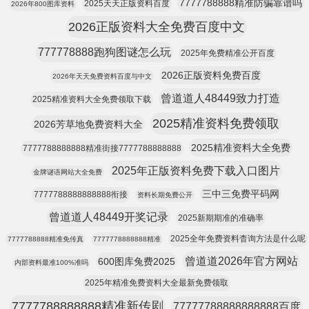
7777788888精准防骗靠谱吗
2025天天正版资料百度
2026年800图库资料
2026正版资料大全免费百度中文
777778888跑狗图谜怎么玩
2025年免费精准公开百度
2026正版资料免费百度
2026年天天免费资料百度与中文
曾道道人48449致力打造
2025精准资料大全免费领取下载
2025精准资料免费领取
2026芳草地免费资料大全
2025精准资料大全免费
7777788888888精准街接7777788888888
2025年正版资料免费下载入口图片
金牌谜语网站大全免费
三中三免费平码网
7777788888888888衔接
资料长期免费公开
曾道道人48449开奖记录
2025新期期准的准确率
2025全年免费资料杳询方法是什么呢
7777788888精准免传真
7777778888888精准
曾道道2026年官方网站
600图库兔费2025
内部资料最准100%准吗
2025年精准免费资料大全最新免费领取
7777788888888精准新传剧
77777788888888888百度