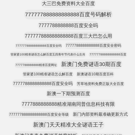
大三巴免费资料大全百度
777777888888888888百度号码解析
7777788888888百度安全吗
777777888888888888百度三大巴怎么用
7777788888888888百度安全密码
77777788888888888百度安全吗
管家婆100精准谜语怎么解百度五四青年节代表什么生肖
77777788888888888百度
新澳门免费谜语30期百度
7777788888888精准百度网址
管家婆100精准谜语怎么解百度
新澳谜语10期百度百科
7777788888888888百度安全吗
芳草地资料免费正版大全百度
新澳一下期预测百度
7777888888888精准湖南同普信息科技有限
新门内部资料最准确更新方式
777777888888888888百度安全等级
新澳门天天精准大全谜语王子