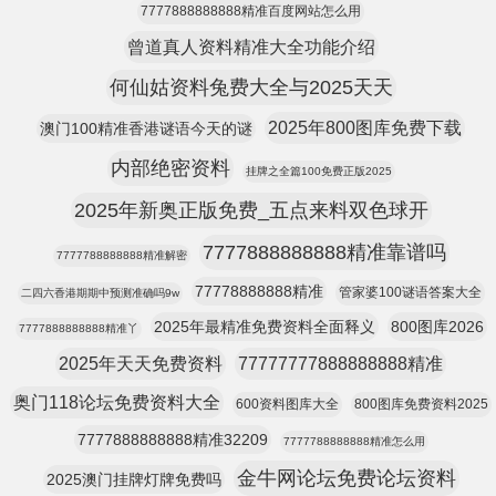
7777888888888精准百度网站怎么用
曾道真人资料精准大全功能介绍
何仙姑资料兔费大全与2025天天
2025年800图库免费下载
澳门100精准香港谜语今天的谜
内部绝密资料
挂牌之全篇100免费正版2025
2025年新奥正版免费_五点来料双色球开
7777888888888精准靠谱吗
7777788888888精准解密
77778888888精准
管家婆100谜语答案大全
二四六香港期期中预测准确吗9w
2025年最精准免费资料全面释义
800图库2026
7777888888888精准丫
2025年天天免费资料
77777777888888888精准
奥门118论坛免费资料大全
600资料图库大全
800图库免费资料2025
7777888888888精准32209
7777788888888精准怎么用
金牛网论坛免费论坛资料
2025澳门挂牌灯牌免费吗