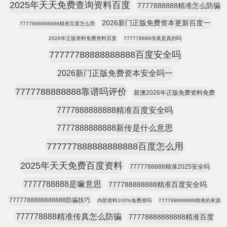
2025年天天免费查询资料百度
7777888888精准怎么防骗
2026新门正版免费资本更新百度一
7777888888888精准百度怎么用
2026年正版资料免费资料百度
777778888传真是真的吗
77777788888888888百度安全吗
2026新门正版免费资本安全吗一
7777788888888靠谱吗评价
新澳2026年正版免费资料免费
7777888888888精准百度安全吗
7777888888888新传是什么意思
777777888888888888百度怎么用
2025年天天免费百度资料
7777788888精准2025安全吗
7777788888是嘛意思
777788888888精准百度安全吗
7777788888888888防骗技巧
内部资料100%免费准吗
777788888888精准的来源
777778888精准传真怎么防骗
77778888888888精准百度