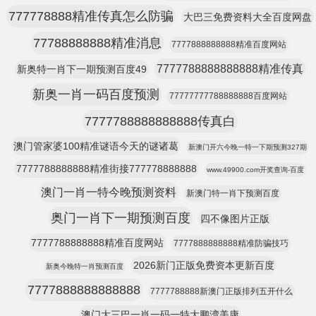
777778888精准传真怎么防骗
大巴三免费资料大全百度网盘
77788888888精准消息
7777888888888精准百度网站
7777788888888888精准传真
新奥特一肖下一期预测百度49
新奥一肖一码百度预测
77777777788888888百度网站
7777788888888888传真白
澳门管家婆100精准谜语今天的谜诸葛
新澳门开六今晚一特一下期预测327期
7777788888888精准街接777778888888
www.49900.com开奖查询-百度
澳门一肖一特今晚预测资料
新澳门特一肖下预测百度
奥门一肖下一期预测百度
四不像图片正版
7777788888888精准百度网站
7777888888888精准防骗技巧
2026新门正版免费资本更新百度
新奥今晚特一肖预测百度
7777888888888888
7777788888新澳门正版排列五开什么
澳门大三巴一肖一码一特大鹏湾美康