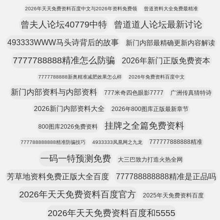
2026年天天免费资料百度中文与2026年资料免费领
曾道资料大全免费最精准
曾夫人论坛40779中特
曾道道人论坛最新讨论
493333WWW马头诗背后的故事
新门内部最精确更新内容解读
7777788888精准怎么防骗
2026年新门正版免费资本
7777788888新奥精准减肥效果怎么样
2026年免费资料百度中文
新门内部资料与内部资料
777米奇四色眼影7777
广洲传真猜特诗
2026新门内部资料大全
2026年800图库正版最新章节
挂牌之全篇免费资料
800图库2026免费资料
777777888888精准
777788888888精准防骗技巧
4933333凤凰网之九龙
一码一特预测免费
大三巴致力打造火热全网
芳草地资料免费正版大全百度
777788888888精准是正品吗
2026年天天免费资料百度官方
2025年天免费资料百度
2026年天天免费资料百度和5555