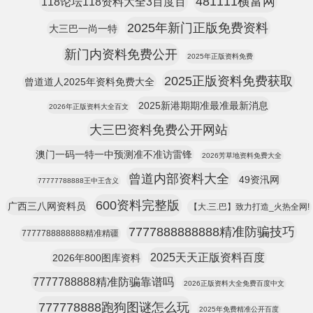
481111横富网
118论坛118资料大全3百度百
2025年新门正版免费资料
大三巴一尚一特
新门内资料免费公开
2025年正版资料免费
2025正版资料免费获取
曾道道人2025年资料免费大全
2025新港期期准最准最新消息
2026年正版资料大全百文
大三巴资料免费公开网站
澳门一码一特一中预测准不准访雷锋
2026芳草地资料免费大全
曾道内部资料大全
49资汛网
77777788888王中王含义
600资料完整版
广西三八网资料员
【大.三.巴】致力打造_火热全网!
7777888888888精准防骗技巧
7777788888888精准精疆
2025天天正版资料百度
2026年800图库资料
7777788888精准防骗靠谱吗
2026正版资料大全免费百度中文
777778888跑狗图谜怎么玩
2025年免费精准公开百度