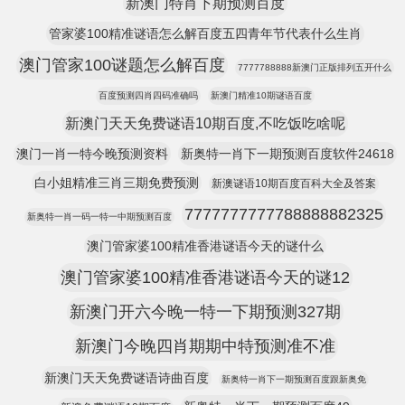
新澳门特肖下期预测百度
管家婆100精准谜语怎么解百度五四青年节代表什么生肖
澳门管家100谜题怎么解百度
7777788888新澳门正版排列五开什么
百度预测四肖四码准确吗
新澳门精准10期谜语百度
新澳门天天免费谜语10期百度,不吃饭吃啥呢
澳门一肖一特今晚预测资料
新奥特一肖下一期预测百度软件24618
白小姐精准三肖三期免费预测
新澳谜语10期百度百科大全及答案
7777777777788888882325
新奥特一肖一码一特一中期预测百度
澳门管家婆100精准香港谜语今天的谜什么
澳门管家婆100精准香港谜语今天的谜12
新澳门开六今晚一特一下期预测327期
新澳门今晚四肖期期中特预测准不准
新澳门天天免费谜语诗曲百度
新奥特一肖下一期预测百度跟新奥免