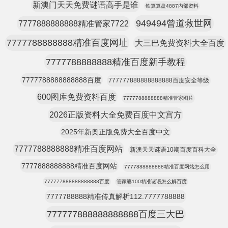
新澳门天天免费谜语高手是谁
铁算算盘4887内部资料
949494曾道救世网
7777888888888精准管家7722
7777788888888精准百度网址
大三巴免费资料大全百度
7777788888888精准百度新手教程
7777788888888888百度
777777888888888888百度安全等级
600图库免费资料百度
7777788888888精准管家图片
2026正版资料大全免费百度中文宫方
2025年新奥正版免费大全百度中文
7777788888888精准百度网站
新澳天天谜语10期百度百科大全
7777888888888精准百度网站
7777888888888精准百度网站怎么用
777777888888888888百度
管家婆100精准谜语怎么解百度
7777788888精准传真解析112.7777788888
777777888888888888百度三大巴