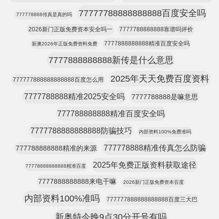
77777788888888888百度安全吗
777778888传真是真的吗
2026新门正版免费资本安全吗一
7777788888888靠谱吗评价
7777888888888精准百度安全吗
新澳2026年正版免费资料免费
7777888888888新传是什么意思
2025年天天免费百度资料
777777888888888888百度怎么用
7777788888精准2025安全吗
7777788888是嘛意思
777788888888精准百度安全吗
7777788888888888防骗技巧
内部资料100%免费准吗
777778888精准传真怎么防骗
777788888888精准的来源
2025年免费正版资料获取途径
77778888888888精准百度
7777888888888来电干嘛
2026新门正版免费资本百度
内部资料100%准吗
777777888888888888百度三大巴
新奥特今晚9点30分开号有吗