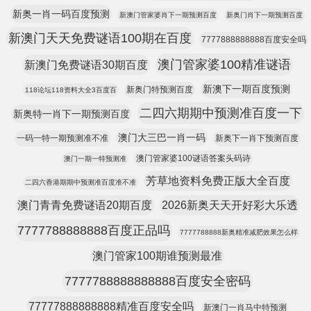
新奥一肖一码百度预测
新澳门管家婆肖下一期预测百度
新奥门肖下一期预测百度
新澳门天天免费谜语100期在百度
7777888888888百度安全吗
澳门管家婆100精准谜语
新澳门免费谜语30期百度
新澳下一期百度预测
新奥门特预测百度
118论坛118资料大全3百度百
二四六期期中预测准百度一下
新奥特一肖下一期预测百度
澳门大三巴一肖一码
一码一特一期预测准不准
新奥下一肖下预测百度
澳门管家婆100谜语答案头码诗
澳门一期一特预测准
芳草地资料免费正版大全百度
二四六香港期期中预测准百度准不准
澳门青青免费谜语20期百度
2026新奥天天开好彩大乐透
7777788888888百度正品吗
7777788888新奥精准减肥效果怎么样
澳门管家100期谁预测最准
7777788888888888百度安全密码
77777888888888精准百度安全吗
新澳门一肖马中特预测