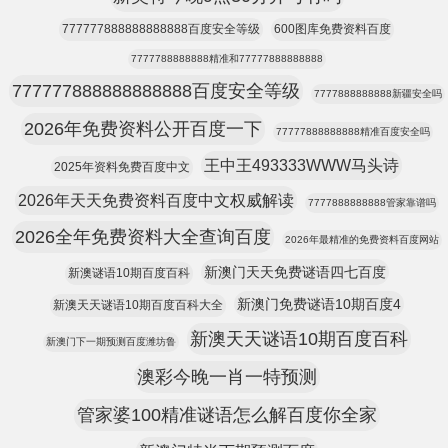
777777888888888888百度安全等级
600图库免费资料百度
7777788888888精准和77777888888888
777777888888888888百度安全等级
7777888888888新疆安全吗
2026年免费资料公开百度一下
77777888888888精准百度安全吗
王中王493333WWW马头诗
2025年资料免费百度中文
2026年天天免费资料百度中文权威解读
7777888888888管家靠谱吗
2026全年免费资料大全查询百度
2026年最精准的免费资料百度网站
新澳门天天免费谜语四七百度
新澳谜语10期百度百科
新澳门免费谜语10期百度4
新澳天天谜语10期百度百科大全
新澳天天谜语10期百度百科
新澳门下一期预测百度潍坊鲁
澳彩今晚一肖一特预测
管家婆100精准谜语怎么解百度你全家