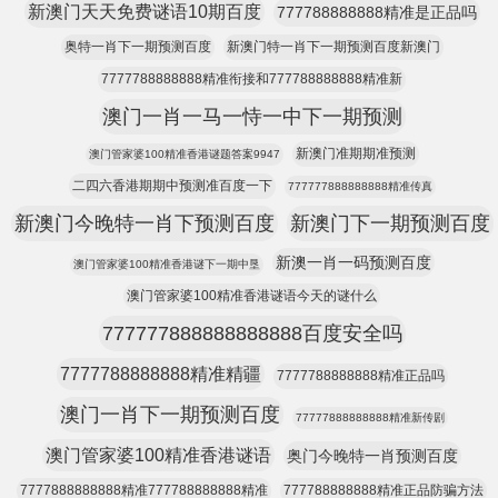
新澳门天天免费谜语10期百度
777788888888精准是正品吗
奥特一肖下一期预测百度
新澳门特一肖下一期预测百度新澳门
7777788888888精准衔接和777788888888精准新
澳门一肖一马一恃一中下一期预测
新澳门准期期准预测
澳门管家婆100精准香港谜题答案9947
二四六香港期期中预测准百度一下
777777888888888精准传真
新澳门今晚特一肖下预测百度
新澳门下一期预测百度
新澳一肖一码预测百度
澳门管家婆100精准香港谜下一期中垦
澳门管家婆100精准香港谜语今天的谜什么
777777888888888888百度安全吗
7777788888888精准精疆
7777788888888精准正品吗
澳门一肖下一期预测百度
77777888888888精准新传剧
澳门管家婆100精准香港谜语
奥门今晚特一肖预测百度
7777888888888精准777788888888精准
777788888888精准正品防骗方法