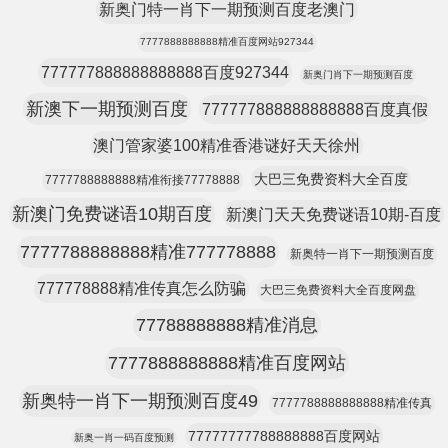
新奥门特一肖下一期预测百度老澳门
7777888888888精准百度网站927344
777777888888888888百度927344
新奥门肖下一期预测百度
新澳下一期预测百度
777777888888888888百度真假
澳门管家婆100精准香港谜好天天徐州
大巴三免费资料大全百度
7777788888888精准衔接77778888
新澳门免费谜语10期百度
新澳门天天免费谜语10期-百度
7777788888888精准777778888
新奥特一肖下一期预测百度
777778888精准传真怎么防骗
大巴三免费资料大全百度网盘
77788888888精准消息
7777888888888精准百度网站
新奥特一肖下一期预测百度49
7777788888888888精准传真
77777777788888888百度网站
新奥一肖一码百度预测