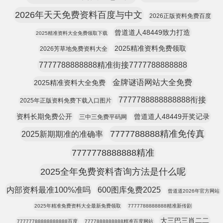
2026年天天免费资料百度与中文
2026正版资料免费百度
曾道道人48449致力打造
2025精准资料大全免费领取下载
2025精准资料免费领取
2026芳草地免费资料大全
7777788888888精准街接7777788888888
金牌谜语网站大全免费
2025精准资料大全免费
7777788888888888衔接
2025年正版资料免费下载入口图片
资料长期免费公开
曾道道人48449开奖记录
三中三免费平码网
7777788888精准免传真
2025新期期准的准确率
7777778888888精准
2025全年免费资料杳询方法是什么呢
内部资料最准100%准吗
600图库兔费2025
曾道道2026年官方网站
2025年精准免费资料大全最新免费领取
7777788888888精准新传剧
大三巴三肖二二
77777788888888888百度
7777888888888精准百度网站