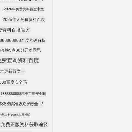
2026年免费资料百度中文
2025年天免费资料百度
免费资料百度官方
88888888888百度号码解析
今晚9点30分开啥意思
天免费查询资料百度
资本更新百度一
88888百度安全吗
77888888888精准百度安全吗
88888精准2025安全吗
内部资料100%免费准吗
5年免费正版资料获取途径