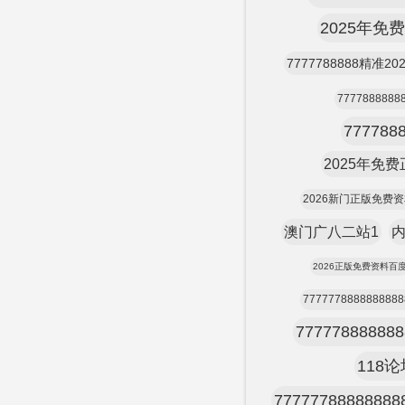
2025年
7777788888精准2
77778888
77778
2025年免
2026新门正版免费
澳门广八二站1
内
2026正版免费资料百
777777888888888
777778888
118
77777788888