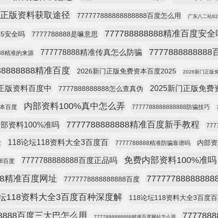
免费正版资料获取途径
777777888888888888百度怎么用
广东八二站82
777788888888精准百度安全
025安全吗
7777788888是嘛意思
77778888888
777778888精准传真怎么防骗
8888精准的来源
888888888精准百度
2026新门正版免费资本百度2025
2026新门正版
费正版资料百度中
2025新门正版免费
7777888888888怎么查真伪
内部资料100%真中怎么弄
资本百度
7777788888888888防骗技巧
7777788888888精准百度新手教程
部资料100%准吗
777
118论坛118资料大全3百度百
内部资
7777788888精准防骗靠谱吗
度
免费内部资料100%准吗
7777788888888百度正品吗
88百度
8888精准百度网址
777777888888
7777778888888888百度
论坛118资料大全3百度百种深度解
118论坛118资料大全3百度
8888888百度三大巴怎么用
77778
7777888888888精准百度网站怎么用