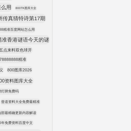
巴怎么用
800TK图库大全
广州传真猜特诗第17期
88888精准百度网站怎么用
0精准香港谜语今天的谜
_五点来料双色球开
778888888精准
义
800图库2026
600资料图库大全
挂牌灯牌免费吗
曾道资料大全免费最精准
内部最精确更新内容解读
26年免费资料百度中文